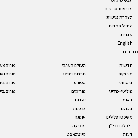
תנאי שימוש
מדיניות פרטיות
הצהרת נגישות
המייל האדום
עברית
English
מדורים
חדשות
העולם הערבי
פורום צע
מבזקים
תרבות ופנאי
פורום נשו
ביטחוני
ספורט
פורום בי
פוליטי-מדיני
פורומים
פורום בי
בארץ
יהדות
בעולם
צרכנות
משפט ופלילים
אופנה
כלכלה ונדל"ן
מוסיקה
דעות
פיוטקאסט