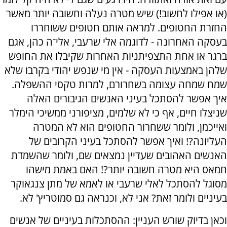
(או אפילו לחשוב!) שיש מטרה נעלה וחשובה יותר מאשר
החזרת החטופים. למראה אותם חטופים ששוחררו
בעסקה האחרונה - לדוגמה אלי שרעבי, אלי־ה כהן, אגם
ברגר או אחת התצפיתניות האחרות שקיבלו את החופש
שלהן באמצעות העסקה - אין מי שנפש יהודי בקרבו שלא
שמח שמחה עצומה בשחרורם, למרות טקסי ההשפלה.
איך אפשר להסתכל בעיני האנשים הגיבורים האלה
שניצלו חיים, אף כי לא שלמים, מציפורני ממשיכי הימלר
ואייכמן, ולומר ששחרור החטופים הוא לא המטרה
העליונה?! ואיך אפשר להסתכל בעיני הקרובים של
האנשים האהובים שעדיין נמצאים שם, ולומר שהשמדת
חמאס היא מטרה חשובה יותר?! האם באמת מישהו
מסוגל להסתכל לאלי שרעבי או לאמא של מתן צנגאוקר
בעיניים ולומר זאת? אני לא, וכנראה גם סמוטריץ' לא.
וכאן בדיוק שורש העניין: ההסתכלות בעיניים של אנשים