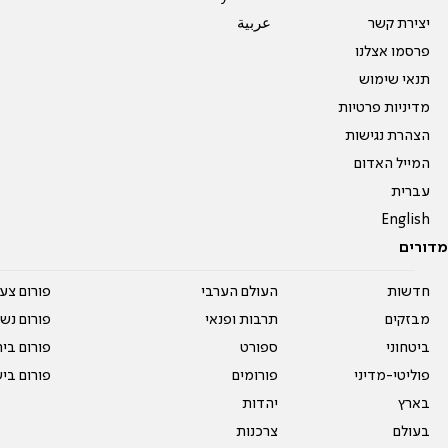
יצירת קשר
عربية
פרסמו אצלנו
תנאי שימוש
מדיניות פרטיות
הצהרת נגישות
המייל האדום
עברית
English
מדורים
חדשות
העולם הערבי
פורום צע
מבזקים
תרבות ופנאי
פורום נשו
ביטחוני
ספורט
פורום בי
פוליטי-מדיני
פורומים
פורום בי
בארץ
יהדות
בעולם
צרכנות