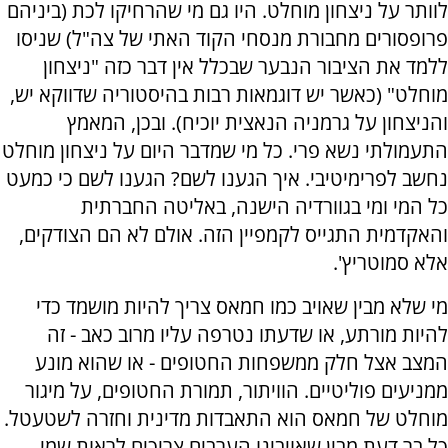
לוותר על ניצחון מוחלט. היו גם מי שהרחיקו לכת (ביניהם
פרופסורים מחבורת מנסחי הקוד האתי של צה"ל) שניסו
ללמד את הציבור הנבער שבכלל אין דבר כזה "ניצחון
מוחלט" (כאשר יש דוגמאות רבות בהיסטוריה שדווקא יש,
והניצחון על גרמניה הנאצית יוכיח). ובכן, המאמץ
התעמולתי נשא פרי. כל מי שמדבר היום על ניצחון מוחלט
נחשב לפרימיטיבי. איך הגענו לשם? הגענו לשם כי כמעט
כל המי ומי בגוורדיה הישנה, באליטה החברתית
והאקדמית התגייס לקמפיין הזה. אולם לא הם הצודקים,
אלא סמוטריץ'.
מי שלא מבין שאויב כמו חמאס צריך להיות מושמד כדי
להיות מורתע, או שדעתו נטרפה עליו מרוב כאב - זה
המצב אצל חלק ממשפחות החטופים - או שהוא מונע
ממניעים פוליטיים. הוויתור, תמורת החטופים, על מיגור
מוחלט של חמאס הוא התאבדות מדינית וחזרה לשטעטל.
כל בר דעת מבין שאויבינו הערבים צריכים לראות שמי