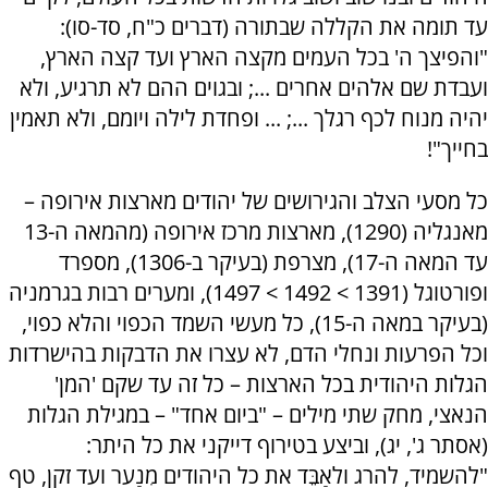
עד תומה את הקללה שבתורה (דברים כ"ח, סד-סו):
"והפיצך ה' בכל העמים מקצה הארץ ועד קצה הארץ,
ועבדת שם אלהים אחרים ...; ובגוים ההם לא תרגיע, ולא
יהיה מנוח לכף רגלך ...; ... ופחדת לילה ויומם, ולא תאמין
בחייך"!
כל מסעי הצלב והגירושים של יהודים מארצות אירופה –
מאנגליה (1290), מארצות מרכז אירופה (מהמאה ה-13
עד המאה ה-17), מצרפת (בעיקר ב-1306), מספרד
ופורטוגל (1391 > 1492 > 1497), ומערים רבות בגרמניה
(בעיקר במאה ה-15), כל מעשי השמד הכפוי והלא כפוי,
וכל הפרעות ונחלי הדם, לא עצרו את הדבקות בהישרדות
הגלות היהודית בכל הארצות – כל זה עד שקם 'המן'
הנאצי, מחק שתי מילים – "ביום אחד" – במגילת הגלות
(אסתר ג', יג), וביצע בטירוף דייקני את כל היתר:
"להשמיד, להרֹג ולאַבֵּד את כל היהודים מִנַער ועד זקן, טף