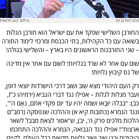
הרב יואל בן נון
צילום: כאן חדשות
החורבן השלישי שפקד את עם ישראל הוא חורבן הגלות
בשואה עם כל הקהילות, בתי הכנסת ומרכזי לימוד התורה
– שני החורבנות הראשונים היו בארץ – והשלישי בגולה!
שום עם אחר לא שרד בגלויות! לשום עם אחר אין מדינה
של נס קיבוץ גלויות!
רק העם היהודי מצא שוב ושוב דרכי הישרדות יוצאי דופן,
ועבר מגלות לגלות – אפילו נגד דברי הנביא (ירמיהו כ"ז,
כב): "בבלה יוּבָאוּ ושמה יהיו עד יום פֹּקדי אֹתם, נאֻם ה'",
ונגד הגמרא (כתובות קיא א) וההלכה שנפסקה (רמב"ם
הלכות מלכים פרק ה', יב), ש"אסור לצאת מבבל לשאר
ארצות"! אפילו נגד הנבואה, הגמרא וההלכה התחכמו
היהודים ובנו שוב ושוב גלויות חדשות בכל העולם, לקיים