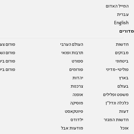
המייל האדום
עברית
English
מדורים
חדשות
העולם הערבי
פורום צע
מבזקים
תרבות ופנאי
פורום נשו
ביטחוני
ספורט
פורום בי
פוליטי-מדיני
פורומים
פורום בי
בארץ
יהדות
בעולם
צרכנות
משפט ופלילים
אופנה
כלכלה ונדל"ן
מוסיקה
דעות
פיוטקאסט
חדשות המגזר
ילדודס
אוכל
מודעות אבל