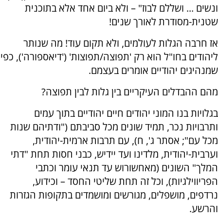
ונשים ... ושללם לבוז" – ולא ביום אחד אלא בתוכנית
שטנית-מסודרת לאורך שנים!
אז חרבה הגלות לעולמים, ולא תקום עוד! מה שנותר
ליהודים בחו"ל הוא רק 'תפוצה/תפוצות' ('דיאספורה'), כפי
שמנהיגים יהודיים אומרים בעצמם.
מהם ההבדלים העיקריים בין גלות לבין תפוצה?
בגלויות בנו המוני יהודים חיים יהודיים בתוך עמים
ותרבויות נכר, תמיד שונים מכל סביבתם ("ודתיהם שֹנות
מכל עם"; אסתר ג', ח), עם תרבות ארמית-יהודית,
וערבית-יהודית, מלדינו ועד יידיש, כבני חסות תחת "דתי
המלך" השונים (מאחשורוש עד תנאי עומר וכתבי
הפריווילגיות), וכל זה תחת שליטי החסד – וכידוע,
נרדפים, מושפלים, מגורשים ומושמדים בתקופות הגזרות
והרשע.