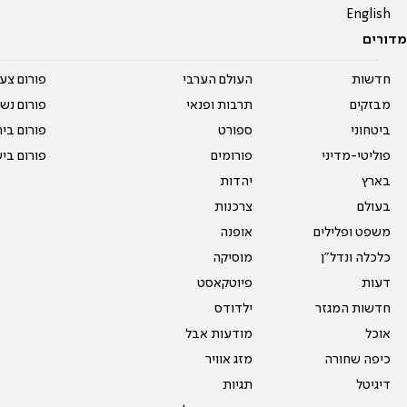
English
מדורים
חדשות
העולם הערבי
פורום צע
מבזקים
תרבות ופנאי
פורום נשו
ביטחוני
ספורט
פורום בי
פוליטי-מדיני
פורומים
פורום בי
בארץ
יהדות
בעולם
צרכנות
משפט ופלילים
אופנה
כלכלה ונדל"ן
מוסיקה
דעות
פיוטקאסט
חדשות המגזר
ילדודס
אוכל
מודעות אבל
כיפה שחורה
מזג אוויר
דיגיטל
תגיות