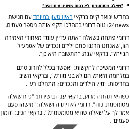
"שאלה מטומטמת; לא בטוח ששנינו עיתונאים"
בחודש ינואר קיים ברקאי
ראיון טעון במיוחד
עם מגישת
i24news נווה דרומי במהלכו תקף אותה מספר פעמים.
דרומי פתחה בשאלה "אתה עדיין עומד מאחורי האמירה
הזו, שאנחנו הרגנו סתם ילידם ונכדים של אסמעיל
הנייה?". ברקאי ענה: "התשובה היא כן".
דרומי המשיכה להקשות: "אפשר בכלל להרוג סתם
במלחמה הזאת? הם לא בני מוות?", וברקאי השיב
בחריפות: "מי? הילדים והנכדים? התחלנו רע".
כשהיא תהתה מדוע, ברקאי ענה בישירות: "כי זו שאלה
מטומטמת, נוה". דרומי לא ויתרה ושאלה: "מישהו פעם
אמר לך על שאלה שהיא מטומטמת?". ברקאי הגיב: "המון
פעמים".