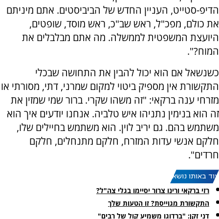
הדיפ-סטייט, העניין החדש של הביביסטים. אתם מיניתם
את כולם, מפכ"ל, ראש שב"כ, ראש מוסד, שופטים,
היועצת המשפטית לממשלה. מה אתם מבלבלים את
המוח?".
כשנשאל אם הוא יכול להבין את התחושה שבכלי
התקשורת אין מספיק ביטוי למקום שמרני, דתי, מסורתי או
מזרחי ענה ברקאי: "זה משהו שקרי. ברור שמי שמזין את
זה הוא בנימין נתניהו איש טלביה. אנחנו יודעים איך הוא
משתמש בהם. גם יריב לוין. הוא משתמש בחיילים שלו,
חלקם אנשי עדות המזרח, חלקם מתנחלים, חלקם
חרדים".
עוד באותו נושא:
רזי ברקאי ורינו צרור יסיימו בגלי צה"ל?
התקשורת מגוייסת? זו הטעות שלך
דני זקן: "ברדוגו משמיע קול של רבים"