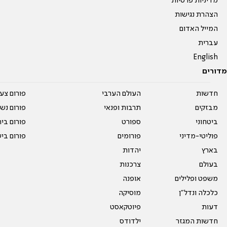
מדיניות פרטיות
הצהרת נגישות
המייל האדום
עברית
English
מדורים
חדשות
העולם הערבי
פורום צע
מבזקים
תרבות ופנאי
פורום נשו
ביטחוני
ספורט
פורום בי
פוליטי-מדיני
פורומים
פורום בי
בארץ
יהדות
בעולם
צרכנות
משפט ופלילים
אופנה
כלכלה ונדל"ן
מוסיקה
דעות
פיוטקאסט
חדשות המגזר
ילדודס