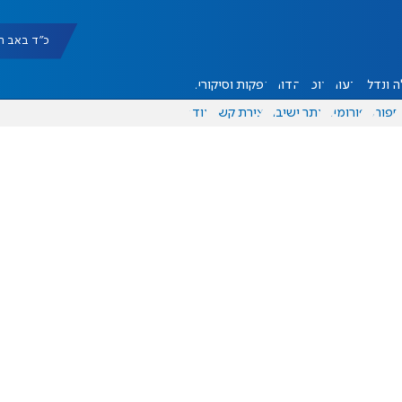
כ"ד באב תשפ"ו |
 ונדל"ן
דעות
אוכל
יהדות
הפקות וסיקורים
ספורט
פורומים
אתר ישיבה
יצירת קשר
עוד