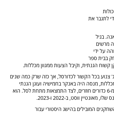
, ניחן ביכולות
י לתגבר את
ה, בירת גאנה. בגיל
בה מרשים
 זוהה על ידי
חק בבית ספר
 קשוח הגנתית, וקיבל הצעות ממגוון מכללות.
לג' צנוע בכל הקשור לכדורסל, אך כזה שרק כמה שנים
במכללות, מנסה היה באנקר בחמישיה ועוגן הגנתי
שחוסם בממוצע 1.6 זריקות למשחק ומוריד יותר מ-6 כדורים חוזרים, לצד התמצאות מתחת לסל. הוא
טיין ווסט, ב-2022 ו-2023.
חקנים המובילים בהישג היסטורי עבור