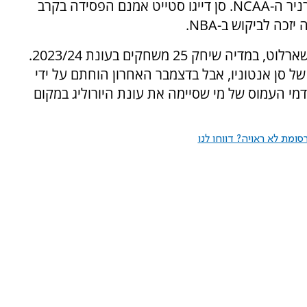
האוניברסיטה - הגעה ראשונה אי פעם לגמר טורניר ה-NCAA. סן דייגו סטייט אמנם הפסידה בקרב
ה לביקוש ב-NBA.
למרות שלא נבחר בדראפט, הוא הוחתם על ידי שארלוט, במדיה שיחק 25 משחקים בעונת 2023/24.
 סן אנטוניו, אבל בדצמבר האחרון הוחתם על ידי
דמי העמוס של מי שסיימה את עונת היורוליג במקום
ומת לא ראויה? דווחו לנו