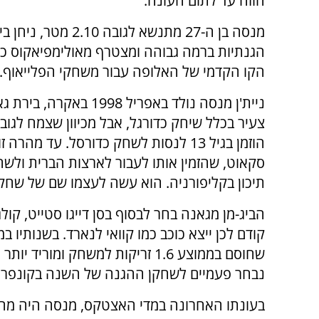
חוזה עד לתום העונה.
מנסה בן ה-27 מתנשא לגובה 2.10 מטר
הגנתיות ברמה גבוהה ומצטרף מאולימפיאקוס כד
הקו הקדמי של האלופה עבור משחקי הפלייאוף.
ניית'ן מנסה נולד באפריל 1998 באקר
צעיר בכלל שיחק כדורגל, אבל מכיוון שצמח לגו
הוזמן בגיל 13 לנסות לשחק כדורסל. עד מהרה
סקאוט, שהזמין אותו לעבור לארצות הברית ולש
תיכון בקליפורניה. הוא עשה לעצמו שם של שחקן
הביג-מן מגאנה בחר לבסוף בסן דייגו סטייט, קו
קודם לכן ייצא כוכב כמו קוואי לנארד. בשנותיו 
נבחר פעמיים לשחקן ההגנה של השנה בקונפרנס שלו, מאונ
בעונתו האחרונה במדי האצטקס, מנסה היה מהש