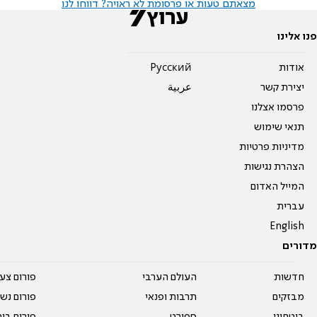
מצאתם טעות או פרסומת לא ראויה? דווחו לנו
פנו אלינו
אודות
Pусский
יצירת קשר
عربية
פרסמו אצלנו
תנאי שימוש
מדיניות פרטיות
הצהרת נגישות
המייל האדום
עברית
English
מדורים
חדשות
העולם הערבי
פורום צע
מבזקים
תרבות ופנאי
פורום נשו