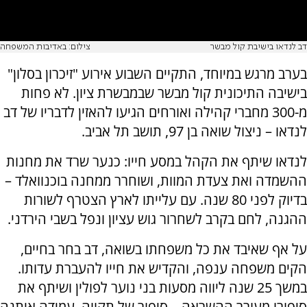
דב לנדאו בישיבת קול מבשר
צילום: באדיבות המשפחה
בערב מרגש במיוחד, התקיים השבוע אירוע "זיכרון בסלון"
בישיבה התיכונית קול מבשר שבמבשרת ציון. לא פחות
מ-300 מחברי קהילה ואורחים הגיעו להאזין לדבריו של דב
לנדאו – ניצול שואה בן 97, תושב תל אביב.
לנדאו שיתף את הקהל במסע חייו: כנער שרד את מחנות
ההשמדה ואת צעדת המוות, ושוחרר ממחנה בוכנוואלד –
בדיוק לפני 80 שנה. עם עלייתו לארץ הצטרף לשורות
ההגנה, לחם בקרב לשחרור גוש עציון ונפל בשבי הירדני.
על אף שאיבד את כל משפחתו בשואה, דב בחר בחיים,
הקים משפחה ענפה, והקדיש את חייו להעברת עדותו.
במשך 25 שנה ליווה מסעות בני נוער לפולין ושיתף את
סיפורו מעורר ההשראה – סיפור של תקווה, עמידה איתנה