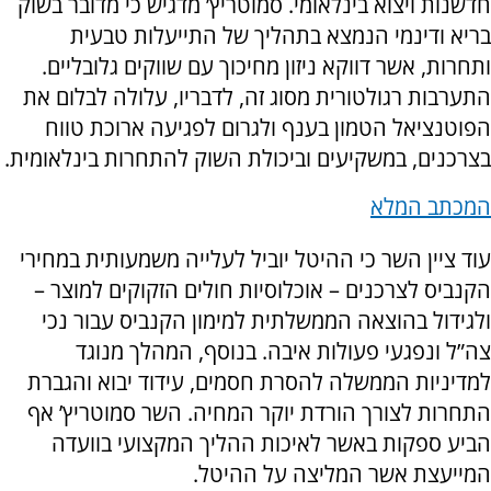
חדשנות ויצוא בינלאומי. סמוטריץ’ מדגיש כי מדובר בשוק
בריא ודינמי הנמצא בתהליך של התייעלות טבעית
ותחרות, אשר דווקא ניזון מחיכוך עם שווקים גלובליים.
התערבות רגולטורית מסוג זה, לדבריו, עלולה לבלום את
הפוטנציאל הטמון בענף ולגרום לפגיעה ארוכת טווח
בצרכנים, במשקיעים וביכולת השוק להתחרות בינלאומית.
המכתב המלא
עוד ציין השר כי ההיטל יוביל לעלייה משמעותית במחירי
הקנביס לצרכנים – אוכלוסיות חולים הזקוקים למוצר –
ולגידול בהוצאה הממשלתית למימון הקנביס עבור נכי
צה”ל ונפגעי פעולות איבה. בנוסף, המהלך מנוגד
למדיניות הממשלה להסרת חסמים, עידוד יבוא והגברת
התחרות לצורך הורדת יוקר המחיה. השר סמוטריץ’ אף
הביע ספקות באשר לאיכות ההליך המקצועי בוועדה
המייעצת אשר המליצה על ההיטל.