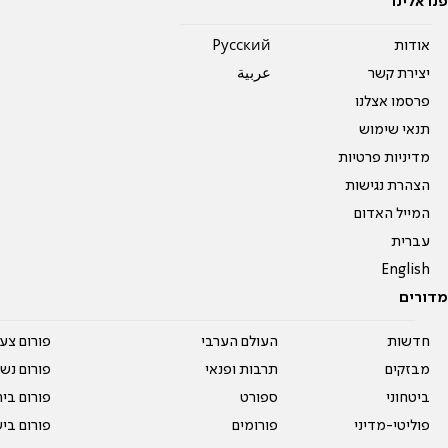
פנו אלינו
אודות
Pусский
יצירת קשר
عربية
פרסמו אצלנו
תנאי שימוש
מדיניות פרטיות
הצהרת נגישות
המייל האדום
עברית
English
מדורים
חדשות
העולם הערבי
פורום צע
מבזקים
תרבות ופנאי
פורום נשו
ביטחוני
ספורט
פורום בי
פוליטי-מדיני
פורומים
פורום בי