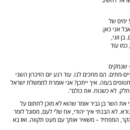
שראל להשיב
"שמי מירב טל. חזרתי מהשבי אחרי 53 ימים – 53 ימים של
ל אני כאן.
בן זוגי,
 כמו עוד
לים – שנמקים
-מתים. הם מחכים לנו. עוד רגע יום הזיכרון השני
חטופים בעזה. איך ייתכן? אני אומרת לממשלת ישראל
לק. לא כשנוח. את כולם".
י את השר בן גביר אומר שהוא לא מוכן לחתום על
א. לא הבנתי איך יהודי, אח שלי לעם, מסוגל לומר
קר, המפחיד – משאיר אותך עם מעט תקווה. ואז בא