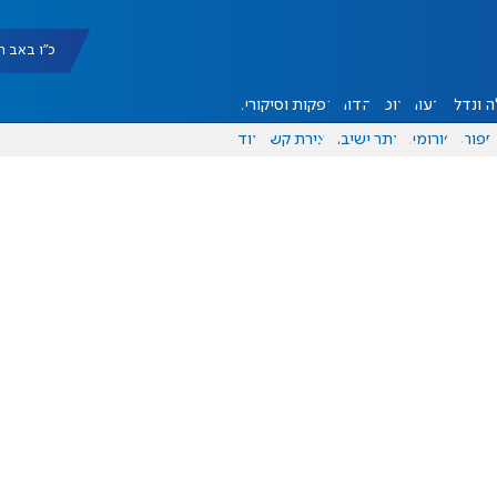
כ"ו באב תשפ"ו |
 ונדל"ן
דעות
אוכל
יהדות
הפקות וסיקורים
ספורט
פורומים
אתר ישיבה
יצירת קשר
עוד