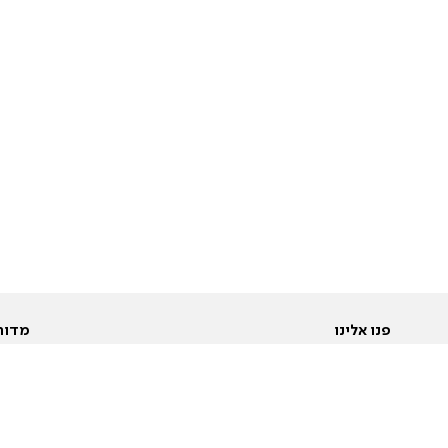
פנו אלינו
מדור
אודות
Pусский
חד
יצירת קשר
عربية
מב
פרסמו אצלנו
בי