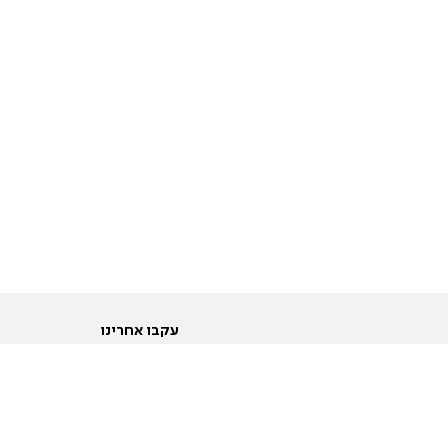
עקבו אחרינו
ות
טוויטר
ם הריון ולידה
פייסבוק
ום לקראת נישואין וזוגיות
אינסטגרם