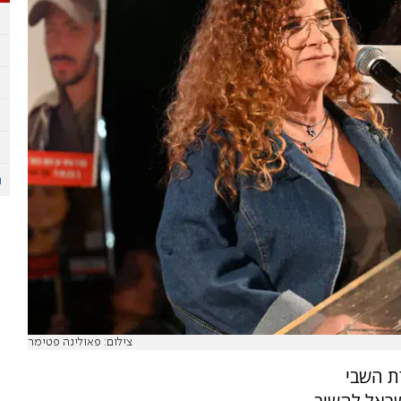
צילום: פאולינה פטימר
ת השבי