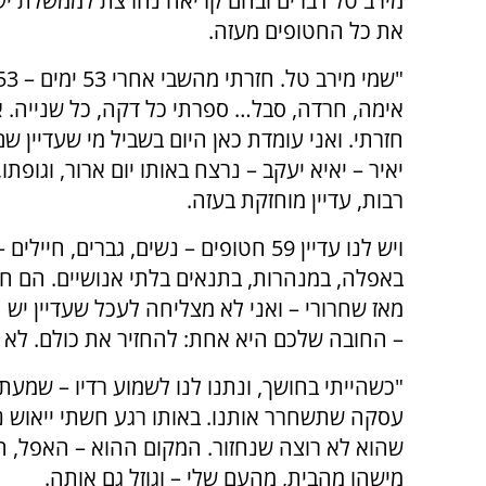
מירב טל דברים ובהם קריאה נחרצת לממשלת י
את כל החטופים מעזה.
אימה, חרדה, סבל… ספרתי כל דקה, כל שנייה. אב
חזרתי. ואני עומדת כאן היום בשביל מי שעדיין שם. 
יאיר – יאיא יעקב – נרצח באותו יום ארור, וגופתו,
רבות, עדיין מוחזקת בעזה.
ויש לנו עדיין 59 חטופים – נשים, גברים, חיי
באפלה, במנהרות, בתנאים בלתי אנושיים. הם חיים
מאז שחרורי – ואני לא מצליחה לעכל שעדיין יש 
– החובה שלכם היא אחת: להחזיר את כולם. לא ח
"כשהייתי בחושך, ונתנו לנו לשמוע רדיו – שמעת
עסקה שתשחרר אותנו. באותו רגע חשתי ייאוש נור
שהוא לא רוצה שנחזור. המקום ההוא – האפל, ה
מישהו מהבית, מהעם שלי – וגוזל גם אותה.