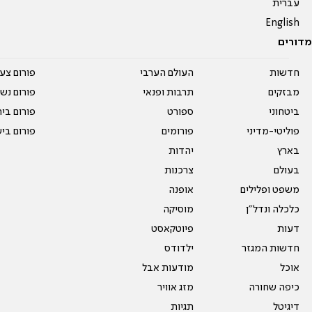
עברית
English
מדורים
חדשות
העולם הערבי
פורום צע
מבזקים
תרבות ופנאי
פורום נשו
ביטחוני
ספורט
פורום בי
פוליטי-מדיני
פורומים
פורום בי
בארץ
יהדות
בעולם
צרכנות
משפט ופלילים
אופנה
כלכלה ונדל"ן
מוסיקה
דעות
פיוטקאסט
חדשות המגזר
ילדודס
אוכל
מודעות אבל
כיפה שחורה
מזג אוויר
דיגיטל
תגיות