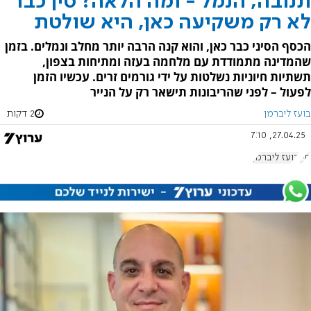
תנובה, הנמל - ומה הלאה? סין כבר
לא רק משקיעה כאן, היא שולטת
הכסף הסיני כבר כאן, והוא קנה הרבה יותר מחלב ונמלים. בזמן
שהמדינה מתמודדת עם מלחמה בעזה ומתיחות בצפון,
תשתיות חיוניות נשלטות על ידי גורמים זרים. עכשיו הזמן
לפעול – לפני שהריבונות תישאר רק על הנייר
בועז ליברמן
2 דקות
27.04.25, 7:10
סין
בועז ליברמן