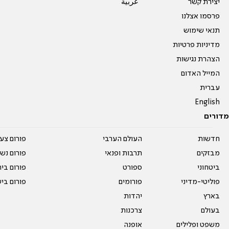
יצירת קשר
عربية
פרסמו אצלנו
תנאי שימוש
מדיניות פרטיות
הצהרת נגישות
המייל האדום
עברית
English
מדורים
חדשות
העולם הערבי
פורום צע
מבזקים
תרבות ופנאי
פורום נשו
ביטחוני
ספורט
פורום בי
פוליטי-מדיני
פורומים
פורום בי
בארץ
יהדות
בעולם
צרכנות
משפט ופלילים
אופנה