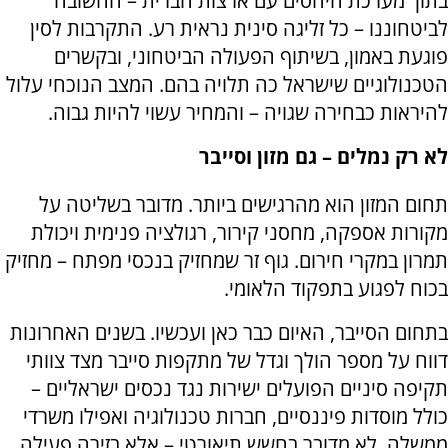
בתוך מערכת היחסים עם ארצות הברית – החשובה
לביטחוננו – כל זליגה סינית נראית רע. התקרבות לסין
פוגעת באמון, בשיתוף הפעולה הביטחוני, ובקשרים
הטכנולוגיים שישראל כה תלויה בהם. המצב הנוכחי עלול
להיראות כבחירה שגויה – והמחיר עשוי להיות גבוה.
לא רק נמלים – גם מזון וסייבר
תחום המזון הוא מהרגישים ביותר. מדובר בשליטה על
מקורות אספקה, מחסני קירור, רגולציה פנימית ויכולת
תמרון במקרי חירום. גוף זר שמחזיק בנכסי מפתח – מחזיק
בכוח לפגוע בתפקוד הלאומי.
בתחום הסייבר, האיום כבר כאן ועכשיו. בשנים האחרונות
דווח על מספר הולך וגדל של מתקפות סייבר מצד צוותי
תקיפה סיניים הפועלים ישירות נגד נכסים ישראליים –
כולל מוסדות פיננסיים, חברות טכנולוגיה ואפילו משרדי
ממשלה. לא מדובר בחשש תיאורטי – אלא בזירה פעילה