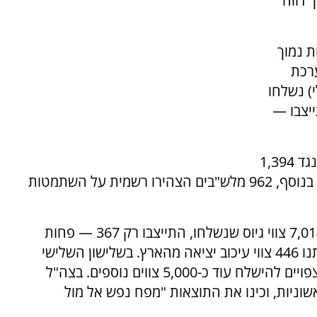
 דווח
ת נמוך
ערכת
) נשלחו
חרדים התייצבו —
18 מלש"בים נמצאים כיום תחת פקודות מעצר, ונגד 1,394
נוספים הוצאו צווי עיכוב יציאה מהארץ (צווי 12). בנוסף, 962 מלש"בים הצהירו רשמית על השתמטות
הנתונים בשלישון השני גרועים עוד יותר: מתוך 7,014 צווי גיוס שנשלחו, התייצבו רק 367 — פחות
מ-5%. במקביל, נשלחו 2,473 פקודות מעצר וניתנו 446 צווי עיכוב יציאה מהארץ. בשלישון השלישי
נשלחו עד כה כ-9,000 צווים, ועד סוף התקופה צפויים להישלח עוד כ-5,000 צווים נוספים. בצה"ל
שוניות, וכינו את התוצאות "מפח נפש אל מול