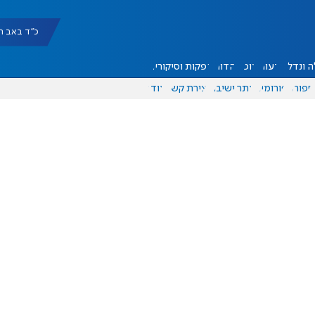
כ"ד באב תשפ"ו |
 ונדל"ן
דעות
אוכל
יהדות
הפקות וסיקורים
ספורט
פורומים
אתר ישיבה
יצירת קשר
עוד