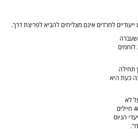
ייעודיים לחרדים אינם מצליחים להביא לפריצת דרך.
 שעברה
במיוחד עבור מתגייסים חרדים, קיוותה לגייס 280 לוחמים
 תחילה
— כשההערכה כעת היא
ל לא
הצליחו למלא אפילו פלוגה. יש שם בסך הכל כ-40 חיילים
עדי הגיוס
".