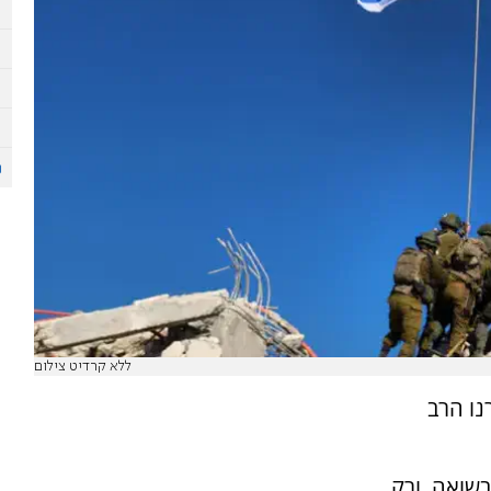
ללא קרדיט צילום
נו הרב
בשואה, ורק