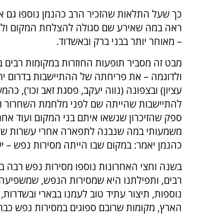
כך שעל התלאות שהזכיר הרב כהנמן נוספו גם אח
ראה במה שאירע שם סגולה להצלחת המקום ולטו
– מאוחר יותר בבני ברק ובאשדוד.
מבט זה מסביר תופעות החוזרות במקומות רבים ב
ולדוגמה – את פריחתה של ההתיישבות בדרום ירו
עציון) ובצפונה (נווה יעקב, פסגת זאב וכו'), כהמ
להתיישבות שהייתה שם לפני מלחמת השחרור וח
ספק שהזיכרון שנשאו איתם בני המקום ועוד אחר
משמעותי במה שנבנה לתפארה אחרי עשרות שני
כהנמן יאמר: במקום שבו הייתה מסירות נפש – יש
בשנה וחצי האחרונות נוספו מסירות נפש רבה ב
רבים, ותפילתנו היא שמסירות הנפש, שמשפיעה 
נוספות, תיצור עתיד טוב לעמנו בבארי ובשדרות, 
הארץ, מקומות שרובם ספוגים במסירות נפש כבר 