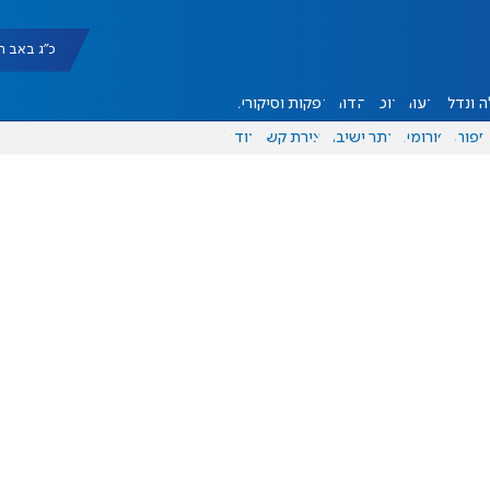
כ"ג באב תשפ"ו |
 ונדל"ן
דעות
אוכל
יהדות
הפקות וסיקורים
ספורט
פורומים
אתר ישיבה
יצירת קשר
עוד