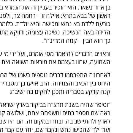
בן אחד נשאר. הוא הזכיר בעניין זה את הגמרא ב
ראשון של בבא בתרא: איילה זו – רחמה צר, ולפנ
כורעת ללדת בא נחש ומכישה והיא יולדת. כלומר
הלידה באה הנשיכה, נשיכה עצומה; ודווקא מתו
כך הוא הבין – קמה המדינה".
וראויים הדברים להיאמר מפי אומרם, ועל ידי מי
השמועה, שחוו בעצמם את מוראות השואה ואת
לאחרונה התפרסמו דברים נוספים בשמו של הרב כ
היחס בין הכאב והצמיחה. הרב אויערבך מטבריה 
קנה קרקע בטבריה ותכנן להקים בה ישיבה:
"וסיפר שהיה בשנת תרצ"ה בביקור בארץ ישראל, ו
ראה שם מספר בתים ומשפחה אחת, ושלושה קבר
לארץ ולהתיישב בה, ובחרו במקום זה. הם היו שם
ועוד ילד שהכישו נחש ונקבר שם, יחד עם קבר ה