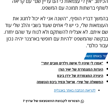
הכיתוב "אין לי עצמאות כי הם עדיין שם" עם קריאה
לשתף ברשתות תמונה עם המשפט.
בהמשך דבריו הוסיף, "השנה אני לא יכול לחגוג את
העצמאות שלי, כי יש לי אחים שעוד בשבי והלב שלי עוד
שם איתם. לא אצליח להשתקם ולא לנוח עד שהם יחזרו.
בבקשה שהמשפט 'להיות עם חופשי בארצנו' יהיה נכון
עבור כולם".
עוד באותו נושא:
"אמרו לי שיהיו לי אישה וילדים טובים יותר"
העדות המצמררת של יאיר הורן
היצירה המצמררת של ירדן ביבס
המשאלה של שירי, אריאל וכפיר ביבס הוגשמה
לקריאת הכתבה באתר באנגלית
הצטרפו לקבוצת הוואטצאפ של ערוץ 7