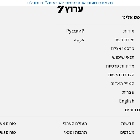
מצאתם טעות או פרסומת לא ראויה? דווחו לנו
פנו אלינו
אודות
Pусский
יצירת קשר
عربية
פרסמו אצלנו
תנאי שימוש
מדיניות פרטיות
הצהרת נגישות
המייל האדום
עברית
English
מדורים
חדשות
העולם הערבי
פורום צע
מבזקים
תרבות ופנאי
פורום נשו