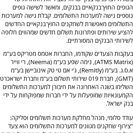
הגופים החוץ־בנקאיים בבנקים, ומאשר לשישה גופים
נוספים גישה למערכות התשלומים. קבלת גישה למערכות
התשלומים מאפשרת לשחקנים החוץ־בנקאיים החדשים
להציע שירותים ופתרונות תשלום חדשים שמהווים חלופה
לשירותי הבנקים המסורתיים.
בעקבות הצעדים שקודמו, החברות אטמס מטריקס בע"מ
(
ATMS Matrix
), נימה שפע בע"מ (
Neema
), רי ווייר
א.ס.ג. בע"מ (
Remitly
), ג'י אם טי טק אינוביישן בע"מ
(
GMT
), חברת 019 שירותי תשלום בע"מ וחברת ישראכרט
השלימו בשנה האחרונה את חיבורן למערכות התשלומים
הקמעונאיות שמופעלות על ידי חברות שמפוקחות על ידי
בנק ישראל.
עודד סלומי, מנהל מחלקת מערכות תשלומים וסליקה:
"צירוף שחקנים מגוונים למערכות התשלומים הוא צעד