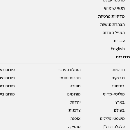
פרסמו אצלנו
תנאי שימוש
מדיניות פרטיות
הצהרת נגישות
המייל האדום
עברית
English
מדורים
חדשות
העולם הערבי
פורום צע
מבזקים
תרבות ופנאי
פורום נשו
ביטחוני
ספורט
פורום בי
פוליטי-מדיני
פורומים
פורום בי
בארץ
יהדות
בעולם
צרכנות
משפט ופלילים
אופנה
כלכלה ונדל"ן
מוסיקה