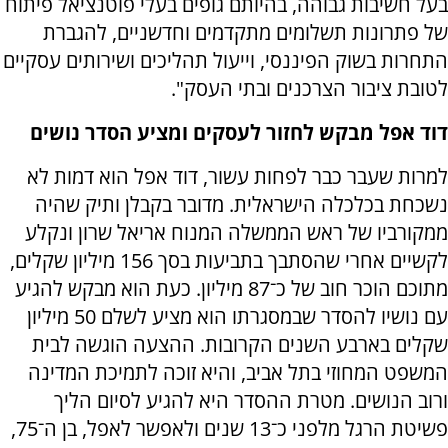
בעל חשיבות גבוהה, בהיותם גופים בעלי פוטנציאל פיתוח
של פתרונות תשלומים מתקדמים וחדשניים, להגברת
התחרות בשוק הפיננסי, וייעול תהליכים ושירותים עסקיים
לטובת ציבור הצרכנים ובתי העסק".
דוד אפל מבקש לחזור לעסקים ומציע הסדר נושים
למרות שעבר כבר לפחות עשור, דוד אפל הוא דמות לא
נשכחת בכלכלה הישראלית. מדובר בקבלן ותיק שהיה
ממקורביו של ראש הממשלה המנוח אריאל שרון ונקלע
לקשיים אחרי שהסתבך בתביעות בסך 156 מיליון שקלים,
מתוכם הוכר חוב של כ־87 מיליון. כעת הוא מבקש להגיע
עם נושיו להסדר שבמסגרתו הוא מציע לשלם 50 מיליון
שקלים בארבע השנים הקרובות. ההצעה הוגשה לבית
המשפט המחוזי בתל אביב, והיא זוכה לתמיכת המדינה
ורוב הנושים. מטרת ההסדר היא להגיע לסיום הליך
פשיטת הרגל מלפני כ־13 שנים ולאפשר לאפל, בן ה־75,