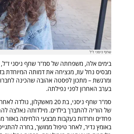
שחף ניסני ז"ל
בימים אלה, משפחתה של סמ"ר שחף ניסני ז"ל,
מבסיס נחל עוז, מנציחה את דמותה המיוחדת ב
ומרגשת – מתכון לפסטה אהובה שהכינה לחברות
בערב האחרון לפני נפילתה.
סמ"ר שחף ניסני, בת 20 מאשקלון, נול
של הוריה להתברך בילדים. מילדותה נאלצה לה
פחדים וחרדות בעקבות מבצעי הלחימה באזור מגו
באומץ נדיר, לאחר טיפול ממושך, בחרה להתגייס