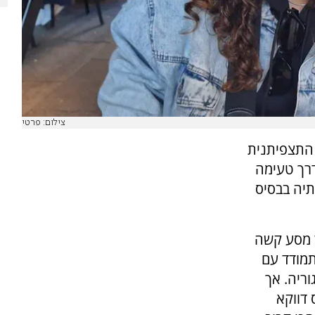
צילום: פרטי
 התצפיתנית
דרך טעימה
יה בבסיס
דה לאחר מסע קשה
תמודד עם
ריה. אך
 דווקא