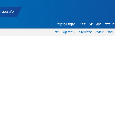
כ"ה באב תשפ"ו |
 ונדל"ן
דעות
אוכל
יהדות
הפקות וסיקורים
ספורט
פורומים
אתר ישיבה
יצירת קשר
עוד