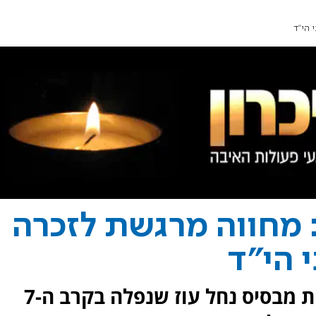
 הי"ד
מחווה מרגשת לזכרה
 הי"ד
סמ"ר שחף ניסני ז"ל, התצפיתנית מבסיס נחל עוז שנפלה בקרב ה-7