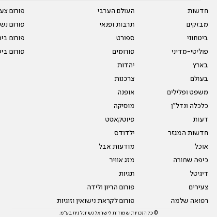
חדשות
העולם הערבי
פורום צע
מבזקים
תרבות ופנאי
פורום נשו
ביטחוני
ספורט
פורום בי
פוליטי-מדיני
פורומים
פורום בי
בארץ
יהדות
בעולם
צרכנות
משפט ופלילים
אופנה
כלכלה ונדל"ן
מוסיקה
דעות
פיוטקאסט
חדשות המגזר
ילדודס
אוכל
מודעות אבל
כיפה שחורה
מזג אוויר
דיגיטל
תגיות
צעירים
פורום הריון ולידה
רפואה שלמה
פורום לקראת נישואין וזוגיות
© כל הזכויות שמורות לישראל נשיונל ניוז בע"מ.