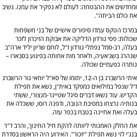
ומחדשים את ההבטחה: לעולם לא נפקיר את עמנו. נשיב
את כולם הביתה".
במרכז הטקס עמדו סיפורים אישיים של בני משפחות
שכולות: פסי גורדון הדליקה את אבוקת הזיכרון לזכר
בעלה, רב-סמל נפתלי גורדון ז"ל, לוחם שריון יליד ארה"ב
שנהרג בשג'אעיה, ולאחר מות אחותה בפיגוע בסבארו –
נותרה כפעמיים שכולה.
איתי הרשברג בן ה-12, יתומו של סא"ל יוחאי גור הרשברג
ז"ל שנפל במילואים כמפקד באית"ן, נשא את תפילת
הקדיש. עוד נשאו דברים סיגל שטיינר-מנצורי, ששתי
בנותיה נרצחו במסיבת הנובה, ודפנה רוסו, ששכלה את
בעלה ואת אחיינה בטבח בכפר עזה.
את החלק האמנותי ליוותה להקת חיל החינוך, והרב ד"ר
בנג'י לוי נשא תפילת "יזכור". האירוע היה הראשון בסדרת