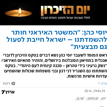
יוסי כהן: "המשטר האיראני חותר
להשמדתנו – ישראל חייבת לפעול
גם מבצעית"
ראש המוסד לשעבר יוסי כהן נשא דברים בטקס הזיכרון לדוברי
אנגלית במוזיאון הסובלנות בירושלים, והזהיר מהאיום האיראני:
"נשק גרעיני בידי טהראן – סכנה קיומית לעם היהודי". בטקס
השתתפו גם השגריר דני דנון ובני משפחות שכולות שהשמיעו
עדויות אישיות מרגשות.
ערוץ 7
1 דקות
29.04.25, 20:14
איראן
יום הזיכרון
יוסי כהן