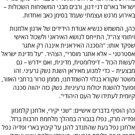
ישראל באו"ם דני דנון, ורבים מבני המשפחות השכולות –
באירוע מרגש ועצמתי שעמד בסימן כאב ואחדות.
כהן, המשמש כנשיא אגודת הידידים של ארגון אלמנות
ויתומי צה"ל, התייחס לנושא האיראני ולשכול האישי
שפקד אותו: "הסכנה האיראנית איננה רק אתגר
אסטרטגי – אלא אתגר מוסרי", הצהיר. "על מדינת ישראל
לעשות הכול – דיפלומטית, מדינית, ואם יידרש – גם
מבצעית – כדי למנוע מאיראן השגת נשק גרעיני. זהו
משטר שקורא בגלוי להשמדתנו, מממן טרור ברחבי האזור,
ופועל להשגת יכולות גרעיניות. נשק כזה יהווה סכנה
קיומית לעתידו של העם היהודי".
כהן הוסיף בדברים אישיים: "שני יקירי, אלחנן קלמנזון
ופדיה מרק, נפלו בגבורה במהלך מלחמת חרבות ברזל.
אלחנן נפל בעת שהתנדב להגן על קיבוץ בארי ופדיה נפל