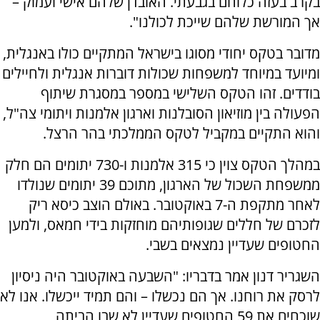
בקרב בעזה כלוחם בגבעתי. האובדן שלהם אישי ועמוק –
אך המורשת שלהם שייכת לכולנו".
מדובר בטקס יחודי מסוגו בישראל המתקיים כולו באנגלית,
ומיועד במיוחד למשפחות שכולות דוברות אנגלית ולחיילים
בודדים. זהו הטקס השלישי במספר במסגרת שיתוף
הפעולה בין מוזיאון הסובלנות וארגון אלמנות ויתומי צה"ל,
והוא התקיים במקביל לטקס הממלכתי בהר הרצל.
במהלך הטקס צוין כי 315 אלמנות ו-730 יתומים הם חלק
ממשפחת השכול של הארגון, מתוכם 39 יתומים שנולדו
לאחר מתקפת ה-7 באוקטובר. באולם הוצב כיסא ריק
לזכרם של חללים שגופותיהם מוחזקות בידי חמאס, ולמען
החטופים שעדיין נמצאים בשבי.
השגריר דנון אמר בדבריו: "השבעה באוקטובר היה ניסיון
לרסק את רוחנו. אך הם נכשלו – והם תמיד ייכשלו. אנו לא
שוכחים את 59 החטופים שעדיין לא שבו הביתה,