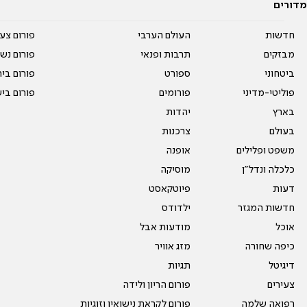
מדורים
חדשות
העולם הערבי
פורום צע
מבזקים
תרבות ופנאי
פורום נשו
ביטחוני
ספורט
פורום בי
פוליטי-מדיני
פורומים
פורום בי
בארץ
יהדות
בעולם
צרכנות
משפט ופלילים
אופנה
כלכלה ונדל"ן
מוסיקה
דעות
פיוטקאסט
חדשות המגזר
ילדודס
אוכל
מודעות אבל
כיפה שחורה
מזג אוויר
דיגיטל
תגיות
צעירים
פורום הריון ולידה
רפואה שלמה
פורום לקראת נישואין וזוגיות