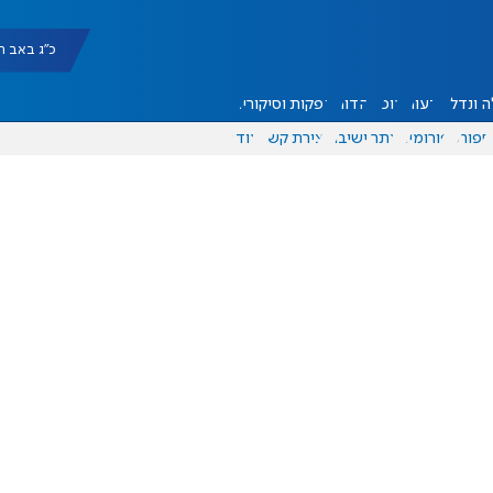
כ"ג באב תשפ"ו |
 ונדל"ן
דעות
אוכל
יהדות
הפקות וסיקורים
ספורט
פורומים
אתר ישיבה
יצירת קשר
עוד