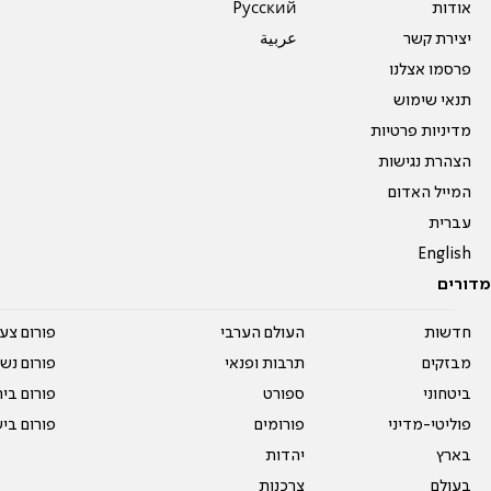
אודות
Pусский
יצירת קשר
عربية
פרסמו אצלנו
תנאי שימוש
מדיניות פרטיות
הצהרת נגישות
המייל האדום
עברית
English
מדורים
חדשות
העולם הערבי
פורום צע
מבזקים
תרבות ופנאי
פורום נשו
ביטחוני
ספורט
פורום בי
פוליטי-מדיני
פורומים
פורום בי
בארץ
יהדות
בעולם
צרכנות