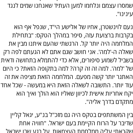
שמסרו עצמם ונלחמו למען העתיד שאנחנו שמים לנגד
עינינו".
נעם לוינשטרן, אחיו של אלישע הי"ד, שנפל אף הוא
בקרבות ברצועת עזה, סיפר במהלך הטקס: "בתחילת
המלחמה היה יותר קל. הרגשתי שהעם איתנו מבין את
שאלה ה-'למה'. אני חושב שגם אתם לא הגעתם לפה רק
בשביל לשמוע סיפורים, אלא כדי להתמלא בתחושה ודאית
של 'למה'. למה זה זה קרה? למה בתקופה הזאת? כי היום
האתגר יותר קשה מפעם. המלחמה הזאת מציפה את זה
עוד יותר. התשובה לשאלה הזאת היא במעשה - שכל אחד
יקח אחריות אישית לכיוון שאליו הוא הולך ואיך הוא
מתקדם בדרך אליה".
בין המשתתפים בטקס היה גם מזכ"ל בנ"ע, יגאל קליין
שדיבר על הרוח הקיימת בעם ישראל. "חוויה אחת
שקראתי עליה ‫ממלחמת העצמאות, ‫על רגע שבו ישראל