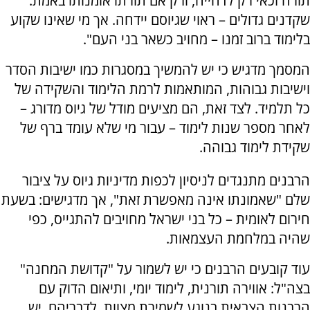
תורה זכאי רק לדחייה, ורק אם תורתו אומנותו באמת.
שקדנים גדולים – ראוי שגיוסם יידחה. אך מי שאינו שקוע
בלימוד ברוב זמנו – מחויב כשאר בני העם".
המסמך מדגיש כי יש להמשיך במסגרות כמו ישיבות הסדר
וישיבות גבוהות, המותאמות לרמת הלימוד והשקידה של
כל תלמיד. לצד זאת, הם מציעים מודל של גיוס מדורג –
לאחר מספר שנות לימוד – עבור מי שלא עומד ברף של
שקידת לימוד גבוהה.
הרבנים מתנגדים לניסיון לכפות מדיניות גיוס על ציבור
שלם "שאמונתו אינה מאפשרת זאת", אך מדגישים: בשעת
חירום לאומית – כל בני ישראל מחויבים להתגייס, כפי
שהיה במלחמת העצמאות.
עוד קובעים הרבנים כי יש לשמור על "קדושת המחנה"
בצה"ל: אווירה תורנית, לימוד יומי, ותיאום הדוק עם
הרבנות הצבאית בנוגע לשמירת מצוות. לדבריהם, יש