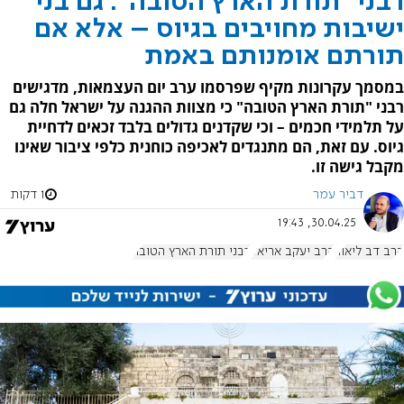
רבני "תורת הארץ הטובה": גם בני
ישיבות מחויבים בגיוס – אלא אם
תורתם אומנותם באמת
במסמך עקרונות מקיף שפרסמו ערב יום העצמאות, מדגישים
רבני "תורת הארץ הטובה" כי מצוות ההגנה על ישראל חלה גם
על תלמידי חכמים – וכי שקדנים גדולים בלבד זכאים לדחיית
גיוס. עם זאת, הם מתנגדים לאכיפה כוחנית כלפי ציבור שאינו
מקבל גישה זו.
דביר עמר
1 דקות
30.04.25, 19:43
הרב דב ליאור
הרב יעקב אריאל
רבני תורת הארץ הטובה