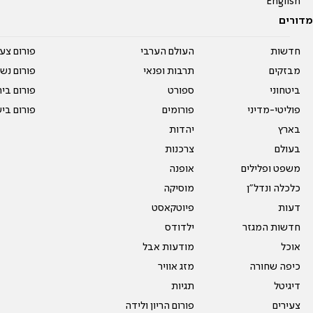
English
מדורים
חדשות
העולם הערבי
פורום צע
מבזקים
תרבות ופנאי
פורום נשו
ביטחוני
ספורט
פורום בי
פוליטי-מדיני
פורומים
פורום בי
בארץ
יהדות
בעולם
צרכנות
משפט ופלילים
אופנה
כלכלה ונדל"ן
מוסיקה
דעות
פיוטקאסט
חדשות המגזר
ילדודס
אוכל
מודעות אבל
כיפה שחורה
מזג אוויר
דיגיטל
תגיות
צעירים
פורום הריון ולידה