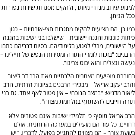
למנוע עירוב מגדרי מיותר, ולהקים מסגרות שירות נפרדות
ככל הניתן.
כמו כן, הם מציעים להקים מסגרות חצי-אזרחיות – כגון
כיתות כוננות והגנה יישובית – שישלבו בני ישיבות בהגנה
על היישובים, מבלי לפגוע בלימודיהם. בסיום דבריהם כתבו
הרבנים: "בזכות לומדי התורה ומסירות הנפש של חיילינו –
נעשה ונצליח והוא יבוס צרינו".
בחוברת מופיעים מאמרים הלכתיים מאת הרב דב ליאור
והרב יעקב אריאל – מבכירי הרבנים בציונות הדתית. הרב
ליאור מדגיש: "במצב הנוכחי – אין פטור לאף אחד. גם בני
תורה חייבים להשתתף במלחמת מצווה".
הרב אריאל מוסיף כי תלמידי ישיבות אינם פטורים אלא
דחויים, כל עוד הם מועילים במערכה הרוחנית. אולם
בשעת צורך – הם מצווים להתגייס בפועל. לדבריו, "יש