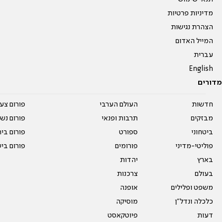
מדיניות פרטיות
הצהרת נגישות
המייל האדום
עברית
English
מדורים
חדשות
העולם הערבי
פורום צע
מבזקים
תרבות ופנאי
פורום נשו
ביטחוני
ספורט
פורום בי
פוליטי-מדיני
פורומים
פורום בי
בארץ
יהדות
בעולם
צרכנות
משפט ופלילים
אופנה
כלכלה ונדל"ן
מוסיקה
דעות
פיוטקאסט