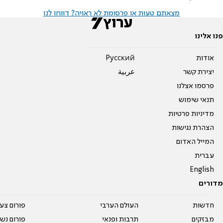
מצאתם טעות או פרסומת לא ראויה? דווחו לנו
פנו אלינו
אודות
Pусский
יצירת קשר
عربية
פרסמו אצלנו
תנאי שימוש
מדיניות פרטיות
הצהרת נגישות
המייל האדום
עברית
English
מדורים
חדשות
העולם הערבי
פורום צע
מבזקים
תרבות ופנאי
פורום נשו