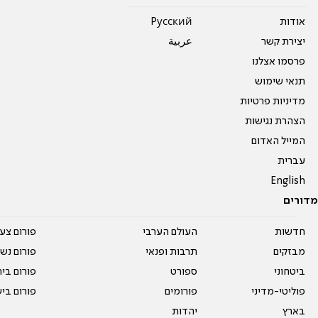
אודות
Pусский
יצירת קשר
عربية
פרסמו אצלנו
תנאי שימוש
מדיניות פרטיות
הצהרת נגישות
המייל האדום
עברית
English
מדורים
חדשות
העולם הערבי
פורום צע
מבזקים
תרבות ופנאי
פורום נשו
ביטחוני
ספורט
פורום בי
פוליטי-מדיני
פורומים
פורום בי
בארץ
יהדות