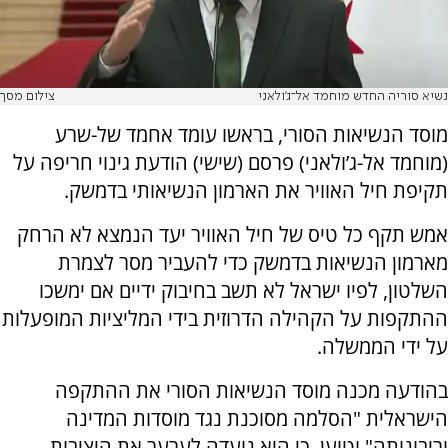
נשיא סוריה החדש מוחמד אל־ג'ולאני
צילום מסך
מוסד הנשיאות הסורי, בראשו עומד אחמד של-שרע
(מוחמד אל-ג’ולאני) פרסם (שישי) הודעת גינוי חריפה על
תקיפת חיל האוויר את הארמון הנשיאותי בדמשק.
אמש תקף כל טיס של חיל האוויר יעד הנמצא לא הרחק
מארמון הנשיאות בדמשק כדי להעביר מסר לצמרת
השלטון, לפיו ישראל לא תשב בחיבוק ידיים אם ימשכו
ההתקפות על הקהילה הדרוזית בידי המליציות המופעלות
על ידי הממשלה.
בהודעה מכנה מוסד הנשיאות הסורי את ההתקפה
הישראלית "הסלמה מסוכנת נגד מוסדות המדינה
וריבונותה" וטוען, כי היא נועדה לערער את היציבות