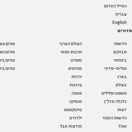
המייל האדום
עברית
English
מדורים
חדשות
העולם הערבי
פורום צע
מבזקים
תרבות ופנאי
פורום נשו
ביטחוני
ספורט
פורום בי
פוליטי-מדיני
פורומים
פורום בי
בארץ
יהדות
בעולם
צרכנות
משפט ופלילים
אופנה
כלכלה ונדל"ן
מוסיקה
דעות
פיוטקאסט
חדשות המגזר
ילדודס
אוכל
מודעות אבל