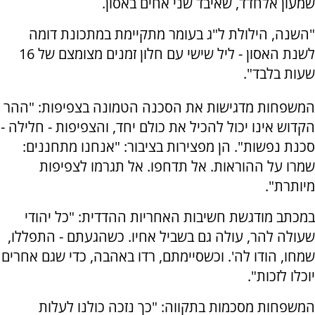
שמעון אלחדד, שאיבד שני אחים באסון.
"השנה, הילולת ל"ג בעומר מתקיימת במתכונת דומה
לשנת האסון - ליל שישי עם חלון זמנים מצומצם של 16
שעות בלבד".
המשפחות מדגישות את הסכנה הטמונה בצפיפות: "ההר
הקדוש אינו יכול להכיל את כולם יחד, והצפיפות - חלילה -
סכנת נפשות". הן מפצירות בציבור: "אנחנו מתחננים:
שמרו על ההוראות. אל תדחפו. אל תגרמו לצפיפות
מיותרת".
במכתב מודגשת חשיבות האחריות ההדדית: "כל יהודי
שעולה להר, עולה גם בשביל אחיו. כשהגעתם - התפללו,
שמחו, הודו לה'. וכשסיימתם, רדו באהבה, כדי שגם אחרים
יוכלו לזכות".
המשפחות מסכמות בתקווה: "כך נזכה כולנו לעלות