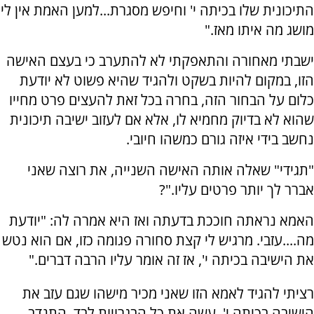
התיכונית שלו בכיתה י' וחיפש מסגרת...למען האמת אין לי
מושג מה איתו מאז
".
ישבתי מאחורה והתאפקתי לא להתערב כי בעצם האישה
הזו, במקום להיות בשקט ולהגיד שהיא פשוט לא יודעת
כלום על הבחור הזה, בחרה בכל זאת להעצים פרט מחייו
שהוא לא בדיוק מחמיא לו, אלא אם לעזוב ישיבה תיכונית
נחשב בידי איזה גורם כמשהו חיובי
.
"
תגידי" שאלה אותה האישה השנייה, את רוצה שאני
אברר לך יותר פרטים עליו
?".
האמא נראתה חוככת בדעתה ואז היא אמרה לה: "יודעת
מה....עזבי. מרגיש לי קצת סחורה פגומה כזו, אם הוא נטש
את הישיבה בכיתה י', אז זה אומר עליו הרבה דברים
".
רציתי להגיד לאמא הזו שאני מכיר מישהו שגם עזב את
הישיבה בכיתה י', עשה את כל הבגרויות לבד, התנדב