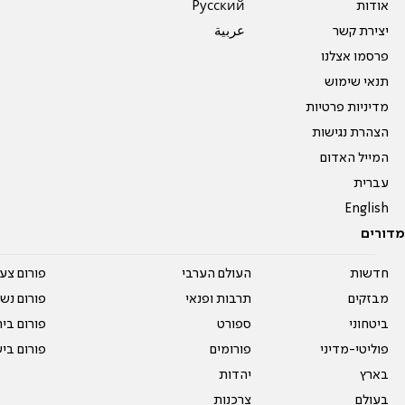
אודות
Pусский
יצירת קשר
عربية
פרסמו אצלנו
תנאי שימוש
מדיניות פרטיות
הצהרת נגישות
המייל האדום
עברית
English
מדורים
חדשות
העולם הערבי
פורום צע
מבזקים
תרבות ופנאי
פורום נשו
ביטחוני
ספורט
פורום בי
פוליטי-מדיני
פורומים
פורום בי
בארץ
יהדות
בעולם
צרכנות