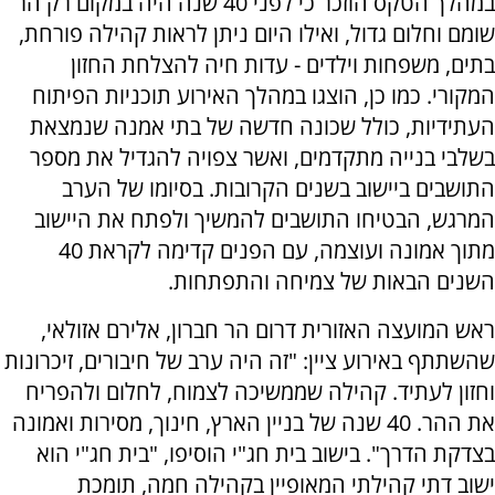
במהלך הטקס הוזכר כי לפני 40 שנה היה במקום רק הר
שומם וחלום גדול, ואילו היום ניתן לראות קהילה פורחת,
בתים, משפחות וילדים - עדות חיה להצלחת החזון
המקורי. כמו כן, הוצגו במהלך האירוע תוכניות הפיתוח
העתידיות, כולל שכונה חדשה של בתי אמנה שנמצאת
בשלבי בנייה מתקדמים, ואשר צפויה להגדיל את מספר
התושבים ביישוב בשנים הקרובות. בסיומו של הערב
המרגש, הבטיחו התושבים להמשיך ולפתח את היישוב
מתוך אמונה ועוצמה, עם הפנים קדימה לקראת 40
השנים הבאות של צמיחה והתפתחות.
ראש המועצה האזורית דרום הר חברון, אלירם אזולאי,
שהשתתף באירוע ציין: "זה היה ערב של חיבורים, זיכרונות
וחזון לעתיד. קהילה שממשיכה לצמוח, לחלום ולהפריח
את ההר. 40 שנה של בניין הארץ, חינוך, מסירות ואמונה
בצדקת הדרך". בישוב בית חג"י הוסיפו, "בית חג"י הוא
ישוב דתי קהילתי המאופיין בקהילה חמה, תומכת