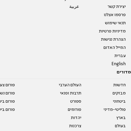
יצירת קשר
عربية
פרסמו אצלנו
תנאי שימוש
מדיניות פרטיות
הצהרת נגישות
המייל האדום
עברית
English
מדורים
חדשות
העולם הערבי
פורום צע
מבזקים
תרבות ופנאי
פורום נשו
ביטחוני
ספורט
פורום בי
פוליטי-מדיני
פורומים
פורום בי
בארץ
יהדות
בעולם
צרכנות