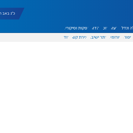
כ"ג באב תשפ"ו |
 ונדל"ן
דעות
אוכל
יהדות
הפקות וסיקורים
ספורט
פורומים
אתר ישיבה
יצירת קשר
עוד