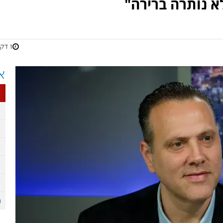
א נותרה ברירה"
1 דקות
א