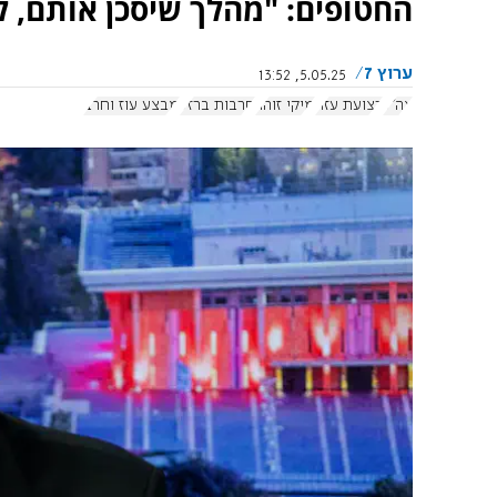
החטופים: "מהלך שיסכן אותם, ל
ערוץ 7
5.05.25, 13:52
צה"ל
רצועת עזה
מיקי זוהר
חרבות ברזל
מבצע עוז וחרב