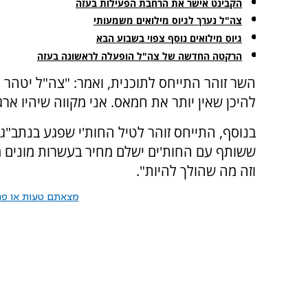
הקבינט אישר את הרחבת הפעילות בעזה
צה"ל נערך לגיוס מילואים משמעותי
גיוס מילואים נוסף צפוי בשבוע הבא
הרקטה החדשה של צה"ל הופעלה לראשונה בעזה
השר זוהר התייחס לתוכנית, ואמר: "צה"ל יטהר 
להיכן שאין יותר את חמאס. אני מקווה שיהיו ארג
בנוסף, התייחס זוהר לטיל החות'י שפגע בנתב"ג, 
ששותף עם החות'ים ישלם מחיר בעשרות מונים 
וזה מה שהולך להיות".
מצאתם טעות או פרס