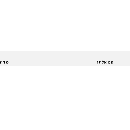
פנו אלינו
מדור
אודות
Pусский
חד
יצירת קשר
عربية
מב
פרסמו אצלנו
בי
תנאי שימוש
פו
מדיניות פרטיות
בא
הצהרת נגישות
בע
המייל האדום
מש