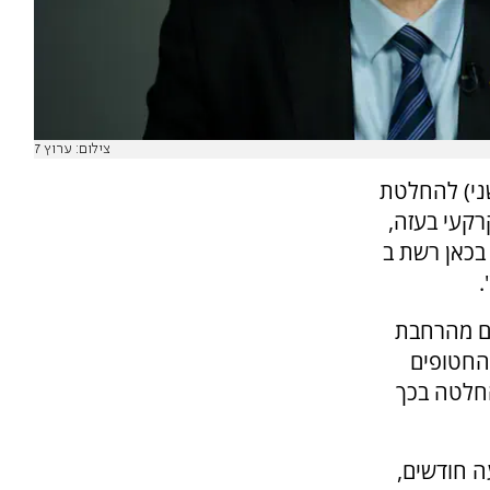
צילום: ערוץ 7
שני) להחלטת
רקעי בעזה,
 בכאן רשת ב
.
ם מהרחבת
 החטופים
החלטה בכך
 חודשים,