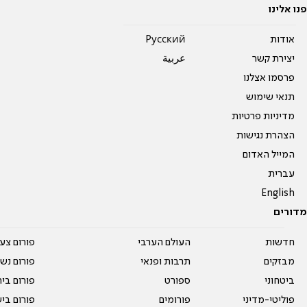
פנו אלינו
אודות
Pусский
יצירת קשר
عربية
פרסמו אצלנו
תנאי שימוש
מדיניות פרטיות
הצהרת נגישות
המייל האדום
עברית
English
מדורים
חדשות
העולם הערבי
פורום צע
מבזקים
תרבות ופנאי
פורום נשו
ביטחוני
ספורט
פורום בי
פוליטי-מדיני
פורומים
פורום בי