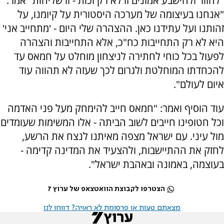
"לחזור ולהישבע אמונים זו לא רק זכות - זו שליחות" אמר.
"אנחנו בעיצומה של מערכה היסטורית על קיומנו, על
זהותנו ועל עתידנו כאן. ההצהרה שלי היום - 'מתחייב אני'
היא לא רק התחייבות כח"כ, אלא התחייבות והצהרה
לפעול בכל כוחי לחתירה לניצחון מוחלט על חמאס עד
להכחדתו המוחלטת ולגרום לכך שעזה לא תהווה עוד
איום לעולם".
עוד הוסיף ואמר: "חמאס חייב להימחק מעל פני האדמה
וכל חטופינו חייבים לשוב הביתה - אלו המשימות שעומדים
מול עיני. עם ישראל מצפה מאיתנו לנצח את הרשע,
לחזק את ההתיישבות, ולהצעיד את המדינה קדימה -
בעוצמה, באמונה ובאהבת ישראל".
הצטרפו לקבוצת הוואטצאפ של ערוץ 7
מצאתם טעות או פרסומת לא ראויה? דווחו לנו