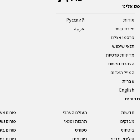
פנו אלינו
אודות
Pусский
יצירת קשר
عربية
פרסמו אצלנו
תנאי שימוש
מדיניות פרטיות
הצהרת נגישות
המייל האדום
עברית
English
מדורים
חדשות
העולם הערבי
פורום צע
מבזקים
תרבות ופנאי
פורום נשו
ביטחוני
ספורט
פורום בי
פוליטי-מדיני
פורומים
פורום בי