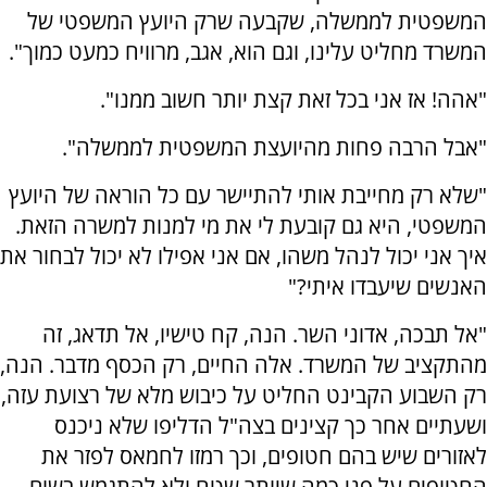
המשפטית לממשלה, שקבעה שרק היועץ המשפטי של
המשרד מחליט עלינו, וגם הוא, אגב, מרוויח כמעט כמוך".
"אהה! אז אני בכל זאת קצת יותר חשוב ממנו".
"אבל הרבה פחות מהיועצת המשפטית לממשלה".
"שלא רק מחייבת אותי להתיישר עם כל הוראה של היועץ
המשפטי, היא גם קובעת לי את מי למנות למשרה הזאת.
איך אני יכול לנהל משהו, אם אני אפילו לא יכול לבחור את
האנשים שיעבדו איתי?"
"אל תבכה, אדוני השר. הנה, קח טישיו, אל תדאג, זה
מהתקציב של המשרד. אלה החיים, רק הכסף מדבר. הנה,
רק השבוע הקבינט החליט על כיבוש מלא של רצועת עזה,
ושעתיים אחר כך קצינים בצה"ל הדליפו שלא ניכנס
לאזורים שיש בהם חטופים, וכך רמזו לחמאס לפזר את
החטופים על פני כמה שיותר שטח ולא להתגמש בשום