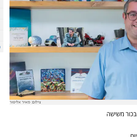
צילום: מאיר אליפור
. הבכור משישה
כיום