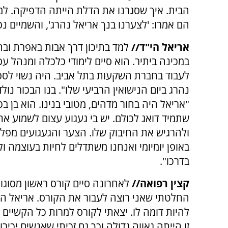
הבית. איך שסגרנו את הדלת הייתה הדפיקה. למא
הם אמרו: 'לצערנו בנך אריאל נהרג', והשמיים נפ
אריאל הי"ד//
למד בתיכון דרך אבות באפרת וב
במכינה ביתיר. הוא סיים לימודי כלכלה ומנהל ע
לעבוד בחברת השקעות בתל אביב. היה נשוי לספי
נהרג ביום הנישואין הרביעי שלו". בנו הבכור נול
"אריאל היה בחור מדהים, מטובי בנינו. הוא בן בכ
שתמיד דואג לכולם. יש בי געגוע עצום לשמוע את 
ולהרגיש את החיבוק שלו. הצער והגעגועים מפל
באופן יומיומי ואנחנו משתדלים לחיות בעוצמה ו
בדרכו".
קצין רפואה//
לאחרונה סיים קורס ראשון מסוגו 
החלטתי שאני רוצה לעבור את הקורס. אריאל היה 
להיות דומה לו. יצאתי לקורס למרות כל הקשיים 
זו הייתה גאווה גדולה וכך גם זכיתי שאנשים יכירו