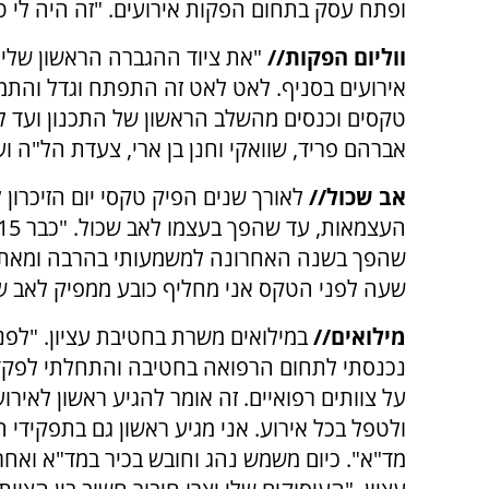
ופתח עסק בתחום הפקות אירועים. "זה היה לי טבע
ווליום הפקות//
אירועים בסניף. לאט לאט זה התפתח וגדל והתמ
טקסים וכנסים מהשלב הראשון של התכנון ועד לב
אברהם פריד, שוואקי וחנן בן ארי, צעדת הל"ה וע
אב שכול//
לאורך שנים הפיק טקסי יום הזיכרון 
שהפך בשנה האחרונה למשמעותי בהרבה ומאתגר ב
שעה לפני הטקס אני מחליף כובע ממפיק לאב שכ
מילואים//
במילואים משרת בחטיבת עציון. "לפנ
נכנסתי לתחום הרפואה בחטיבה והתחלתי לפקד 
על צוותים רפואיים. זה אומר להגיע ראשון לאירו
ולטפל בכל אירוע. אני מגיע ראשון גם בתפקידי 
מד"א". כיום משמש נהג וחובש בכיר במד"א ואחר