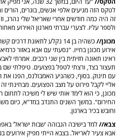
הטקס//
"עד היום, במשך 32 שנה,
לטקס הזה מגיעים אלפי אנשים, בוגרים, הורים ו
זה היה כמה חודשים אחרי שאריאל שלי נהרג, וזה
ולספר עליו. לצערי עברתי מארגון האירוע מאחורי
מכונן//
כשהיה בן 14 נקלע לתאונת דרכים ק
אירוע מכונן בחייו. "נסעתי עם אבא באזור כרמיא
ראינו תאונה חזיתית בין שני רכבים. אמרתי לאב
תעצור בצד, ורצתי לטפל בפצועים. טיפלתי שם בז
עם תינוק. בסוף, כשהגיע האמבולנס, הפנו את 
אליי לקבל פירוט על מצב הפצועים. מבחינתי זה 
מכונן, כי הוא לימד אותי שיש לי משיכה לתחום ר
החירום". במשך השנים התנדב במד"א, כיום מש
וחובש בכיר בארגון.
צבא//
למד בישיבה הגבוהה 'שבות ישראל' באפרת
אבא צעיר לאריאל. בצבא הייתי מפיק אירועים 