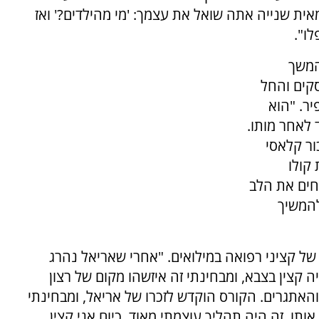
ית שנייה אתה שואל את עצמך: 'מי מהילדים?' ואז
לו".
המשך
סקים והחל
ר. "הוא
ד לאחר מותו.
ור קלאסי
קולו
חים את הלב
להמשיך
של קציני רפואה במילואים. "אחרי שאריאל נהרג
קצין בצבא, ומבחינתי זה איזשהו מקום של רצון
והאתגרים. הקורס הוקדש לזכרו של אריאל, ומבחינתי
 אותו. זה היה תהליך עוצמתי מאוד. כיום אני קצין