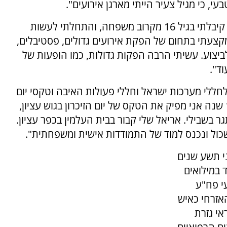
י, כי מגיל צעיר הייתי מארגן אירועים".
"את ציוד ההגברה הראשון שלי קיבלתי בגיל 16 מקרוב משפחה, והתחלתי לעשות
קצעתי בתחום של הפקת אירועים גדולים, פסטיבלים,
יצוע. עשיתי הרבה הפקות גדולות, כמו הופעות של
וד".
לחללי מערכות ישראל וחללי פעולות האיבה וטקסי יום
העצמאות, עד שהפך בעצמו לאב שכול. "כבר 15 שנה אני מפיק את הטקס של יום הזיכרון בגוש עציון,
שבילי. אריאל שלי קבור בבית העלמין בכפר עציון.
ול ונכנס למוד של התמודדות אישית ומשפחתית".
י תשע שנים
במילואים
עי פח"ע
האזרחי כאיש
אי גזרת