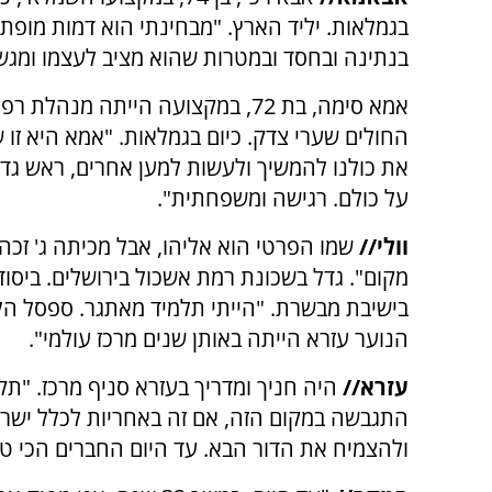
בגמלאות. יליד הארץ. "מבחינתי הוא דמות מופת
בנתינה ובחסד ובמטרות שהוא מציב לעצמו ומגשי
אמא סימה, בת 72, במקצועה הייתה מנהלת
החולים שערי צדק. כיום בגמלאות. "אמא היא זו
את כולנו להמשיך ולעשות למען אחרים, ראש גדו
על כולם. רגישה ומשפחתית".
וולי//
שמו הפרטי הוא אליהו, אבל מכיתה ג' זכה ל
מקום". גדל בשכונת רמת אשכול בירושלים. ביסוד
בישיבת מבשרת. "הייתי תלמיד מאתגר. ספסל הלימ
הנוער עזרא הייתה באותן שנים מרכז עולמי".
עזרא//
היה חניך ומדריך בעזרא סניף מרכז. "תק
התגבשה במקום הזה, אם זה באחריות לכלל ישראל
ולהצמיח את הדור הבא. עד היום החברים הכי טו