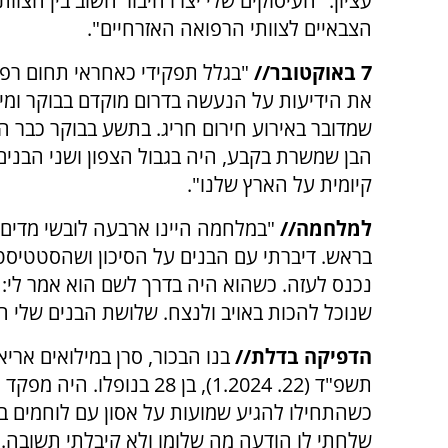
עציון. "העיסוקים שלי יצרו חיבור חשוב בין הצוות
הצבאיים לצוותי הרפואה האזרחיים".
7 באוקטובר//
"בגלל תפקידי כאחראי תחום רפו
את הידיעות על הנעשה בדרום מוקדם בבוקר ומי
שמדובר באירוע חירום חריג. בתשע בבוקר כבר היי
הבן שמשרת בקבע, היה בגבול הצפון ושני הבנים
קיומית על הארץ שלנו".
למלחמה//
"במלחמה היינו ארבעה לובשי מדים
בראש. דיברתי עם הבנים על הסיכון ושהסטטיסט
נכנס לעזה. כשהוא היה בדרך לשם הוא אמר לי:
שנוכל להכות באויב ולנצח. שלושת הבנים שלי הל
הדפיקה בדלת//
בנו הבכור, סרן במילואים ארי
תשפ"ד (22. 1.2024), בן 28 
כשהתחילו להגיע שמועות על אסון עם לוחמים במ
שלחתי לו הודעה מה שלומו ולא קיבלתי תשובה.