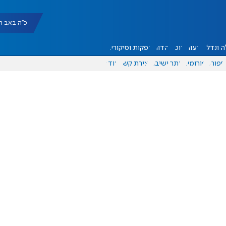
כ"ה באב תשפ"ו |
 ונדל"ן
דעות
אוכל
יהדות
הפקות וסיקורים
ספורט
פורומים
אתר ישיבה
יצירת קשר
עוד