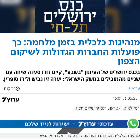
מנהיגות כלכלית בזמן מלחמה: כך
פועלות החברות הגדולות לשיקום
הצפון
בכנס ירושלים של העיתון "בשבע", קיים דודו סעדה שיחה עם
שניים מהמובילים במשק הישראלי: יערה זיו גביש ולירז סופרין.
ערוץ 7
1 דקות
6.05.25, 15:01
בנק לאומי
שטראוס
כנס ירושלים תל חי
מנהיגות כלכלית בשיקום הצפון עם לירן סופרין ויערה זיו גביש