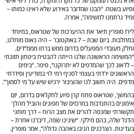
אלא נכנס לעומקם של כל מקרה ומקרה, כולל ליווי אישי
וסיוע בשטח. “הבנו שמדובר באירוע שלא ראינו כמותו –
ומיד נרתמנו למשימה”, אמרה.
לירז סופרין תיאר את ההיערכות של שטראוס, במיוחד
במחלבות. ביום שבת – 7 באוקטובר – היה כאוס מוחלט,
וחלק מעובדי המפעלים בדרום ממש ברחו מממ”דים.
“המשימה הראשונה שלנו הייתה להבטיח ביטחון תזונתי
– לדאוג לכך שהמדפים לא יתרוקנו”, סיפר. “בימים
הראשונים ירדתי בעצמי לסניף רמי לוי במודיעין וסידרתי
מדפים. היה חשוב לנו שהציבור ירגיש שיש על מי לסמוך”.
בהמשך, שטראוס פתח קרן סיוע לחקלאים בדרום, יזם
אימונים בהתנדבות במרכזים של מפונים והוביל מהלך
תקשורתי שמנסה להרים את מצב הרוח – דרך מותגי
הדגל שלה, בהם מילקי. “שינינו שפה, דיברנו אחרת –
בעדינות. הצרכנים הגיבו באהבה גדולה”, אמר סופרין.