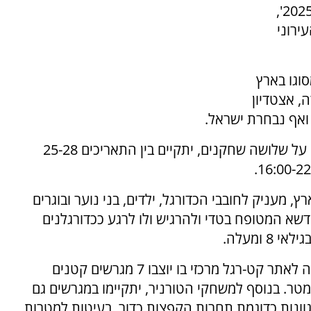
נפתחה ההרשמה לטורניר 'סטריט-גול ירושלים 2025',
ירוני
סוגו בארץ
, אצטדיון
ואף נבחרת ישראל.
הטורניר שיתקיים במתכונת של שלושה שחקנים על שלושה שחקנים, יתקיים בין התאריכים 25-28
, מעניק לחובבי הכדורגל, ילדים, בני נוער ובוגרים
שא המטופח בטדי ולהרגיש ולו לרגע ככדורגלנים
 ומעלה.
במהלך ימי התחרויות, יהפוך אצטדיון טדי שבבירה לאתר קט-רגל מרכזי בו יוצבו 7 מגרשים קטנים
טר. בנוסף למשחקי הטורניר, יתקיימו במגרשים גם
גוונות כדוגמת תחרות הקפצות כדור, בעיטות למטרות