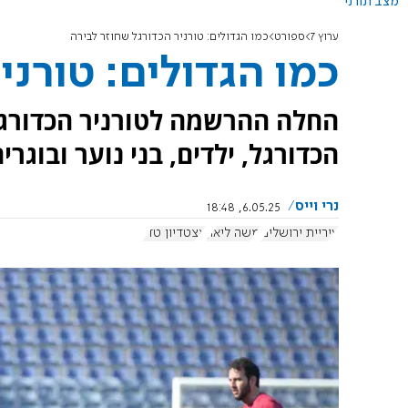
מצב תורני
ערוץ 7
ספורט
כמו הגדולים: טורניר הכדורגל שחוזר לבירה
כמו הגדולים: טורני
החלה ההרשמה לטורניר הכדורגל 
הכדורגל, ילדים, בני נוער ובוג
נרי וייס
6.05.25, 18:48
עיריית ירושלים
משה ליאון
אצטדיון טדי