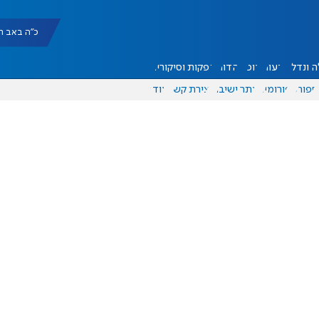
כ"ה באב תשפ"ו |
 ונדל"ן
דעות
אוכל
יהדות
הפקות וסיקורים
ספורט
פורומים
אתר ישיבה
יצירת קשר
עוד