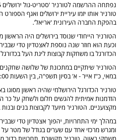
טורניר אותו יזמו עיריית ירושלים ואגף הספורט הע
בהפקת החברה העירונית 'אריאל'.
הטורניר הייחודי שנוסד בירושלים היה הראשון מ
וכעת הוא חוזר שנה נוספת לאצטדיון טדי שבבירה
הכדורגל בו משחקות קבוצות ליגת העל בכדורגל 
במאי, כ"ז אייר - א' בסיון תשפ"ה, בין השעות 16:00-22:00.
טורניר הכדורגל הירושלמי שהיה ראשון מסוגו בארץ
הזדמנות אמיתית להגשים חלום ולשחק על כר הד
מקצועניים. הטורניר מיועד לקבוצות בנים ובנות בגילאי 8
ומגרש מרכזי אחד עם שערים בגודל של מטר על מ
משחקי ראווה, טורניר תקשורת, תחרויות כדור מ