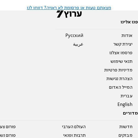
מצאתם טעות או פרסומת לא ראויה? דווחו לנו
פנו אלינו
אודות
Pусский
יצירת קשר
عربية
פרסמו אצלנו
תנאי שימוש
מדיניות פרטיות
הצהרת נגישות
המייל האדום
עברית
English
מדורים
חדשות
העולם הערבי
פורום צע
מבזקים
תרבות ופנאי
פורום נשו