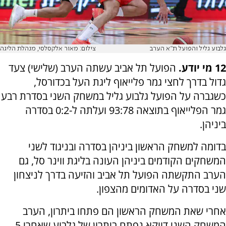
גלבוע גליל והפועל ת"א הערב
צילום: מאור אלקסלסי, מנהלת הליגה
12 מי יודע.
הפועל תל אביב עשתה הערב (שלישי) צעד
גדול בדרך לחצי גמר פלייאוף ליגת העל בכדורסל,
כשגברה על הפועל גלבוע גליל במשחק השני בסדרת רבע
גמר הפלייאוף בתוצאה 93:78 ועלתה ל-0:2 בסדרה
ביניהן.
בדומה למשחק הראשון ביניהן בסדרה ובניגוד לשני
המשחקים הקודמים ביניהן העונה בליגת ווינר סל, גם
הערב התקשתה הפועל תל אביב והזיעה בדרך לניצחון
שני בסדרה על האדומים מהצפון.
אחרי שאת המשחק הראשון הם פתחו ביתרון, הערב
המשחק השני דווקא נפתח ביתרון של גלבוע שאחרי 5