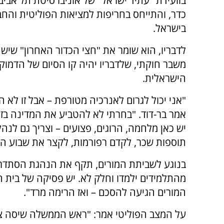
בוועידת "עתיד ישראל" של אוניברסיטת תל אביב
כדר, והתייחס בחריפות למציאות הפוליטית והח
בישראל.
לדבריו, הוא שומר את "חצי הכדור האחרון" שיש 
משבר חוקתי, שלדבריו יהיה קו הסיום של הדמוק
הישראלית.
"אני יכול לגרום לאנרכיה מטורפת – אבל זו לא ה
אמר בר-דוד. "בחרתי לא להטביע את המדינה בז
יש כאן מלחמה, הרוגים, פצועים – וצריך גם לנ
תוספות שכר, לקדם רפורמות, לקצר את שבוע הע
בנוגע לשביתת המורים, תקף את הנהגת הסתדרו
מהתלמידים ילמדו וחלק לא. יש פסיקה של בית הד
המורים הגיעה להסכם – ואז הרימה מרד".
על המצב הפוליטי אמר: "ראש הממשלה שיסה ציבו