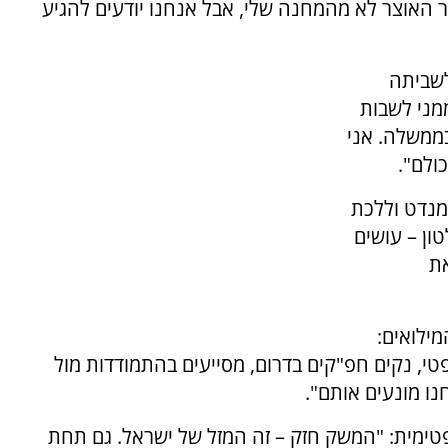
 האוצר לא מהמחנה שלי, אבל אנחנו יודעים להגיע
לשביתה
ממני לשבות
ם של 50% שתומכים בממשלה. אני
לם".
מנדט וללכת
ון – עושים
את
ילואים:
טי, נקים חפ"קים בדרום, מסייעים בהתמודדות מול
נו מונעים אותם".
פטימית: "המשק חזק – זה המזל של ישראל. גם תחת