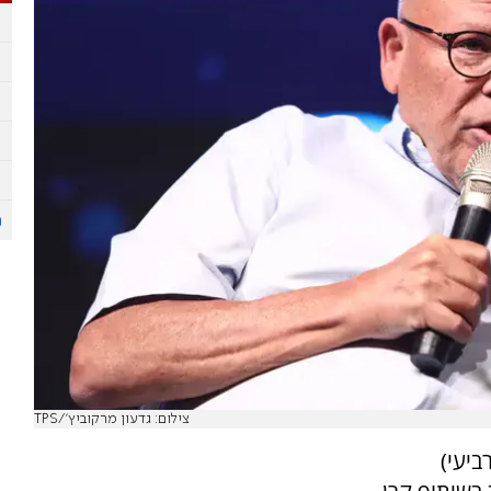
צילום: גדעון מרקוביץ'/TPS
ביעי)