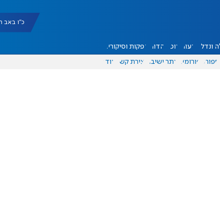
כ"ו באב תשפ"ו |
 ונדל"ן
דעות
אוכל
יהדות
הפקות וסיקורים
ספורט
פורומים
אתר ישיבה
יצירת קשר
עוד