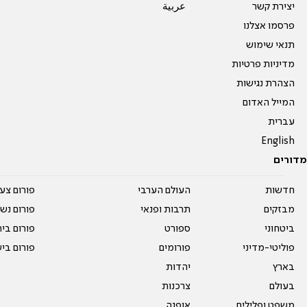
יצירת קשר
عربية
פרסמו אצלנו
תנאי שימוש
מדיניות פרטיות
הצהרת נגישות
המייל האדום
עברית
English
מדורים
חדשות
העולם הערבי
פורום צע
מבזקים
תרבות ופנאי
פורום נשו
ביטחוני
ספורט
פורום בי
פוליטי-מדיני
פורומים
פורום בי
בארץ
יהדות
בעולם
צרכנות
משפט ופלילים
אופנה