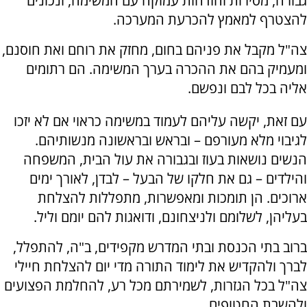
גבורה, מסירות והזדהות עמוקה עם המשימה, ונכונים
להצטרף למאמץ להכרעת המערכה.
צה"ל מקבל את פניהם בחום, מחזק את רוחם ואת חוסנם,
ומעמיק בהם את ההכרה בערך המשימה. הם רתומים
אליה בכל לבם ונפשם.
עם זאת, יקשה עליהם לעמוד במשימה כראוי אם לא יזכו
לגיבוי מלא מעורפם – ובראש ובראשונה מנשותיהם.
הנשים נושאות בעוז ובגבורה את עול הבית, המשפחה
והילדים – גם את חלקו של הבעל – לבדן, לאורך ימים
ארוכים. הן תומכות ומאפשרות, מתפללות להצלחת
בעליהן, לשלומם ולניצחונם, ודואגות להם יומם וליל.
ברוב בתי הכנסת ובתי המדרש מקפידים, ב"ה, להתפלל,
לברך ולהקדיש את לימוד התורה מדי יום להצלחת חיילי
צה"ל בכל הגזרות, לשמירתם מכל רע, להחלמת הפצועים
ולהשבת החטופים.