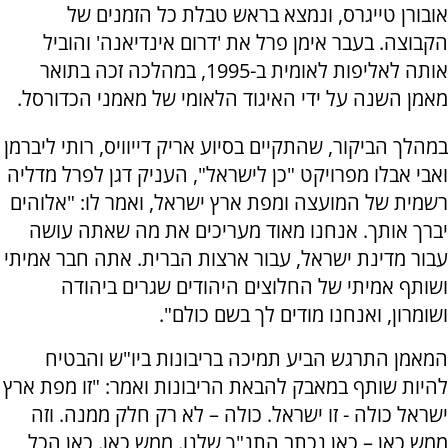
אובורן טייגרס, ונמצא בראש טבלת כל הזמנים של
הקבוצה. בעבר אימן פרל את 'דרום אינדיאנה' והוביל
אותה לאליפות לאומית ב-1995, במהלכה זכה בתואר
מאמן השנה על ידי האיגוד הלאומי של מאמני הכדורסל.
במהלך הביקור, שהתקיים בסיוע אריק דייוויס, רותי ליברמן
ואבי אבלו מפרויקט "כן לישראל", העניק דגן לפרל מדליה
רשמית של המועצה ומפת ארץ ישראל, ואמר לו: "אלוהים
יברך אותך. אנחנו מאוד מעריכים את מה שאתה עושה
עבור מדינת ישראל, עבור ארצות הברית. אתה חבר אמיתי
ושותף אמיתי של החלוצים היהודים שגרים ביהודה
ושומרון, ואנחנו מודים לך בשם כולם".
המאמן התרגש הביע תמיכה בריבונות ביו"ש והבטיח
להיות שותף במאבק להבאת הריבונות ואמר: "זו מפת ארץ
ישראל כולה - זו ישראל. כולה – לא רק חלק ממנה. וזה
ממש כאן – כאן נכתב התנ"ך שלנו. ממש כאן. כאן הכל