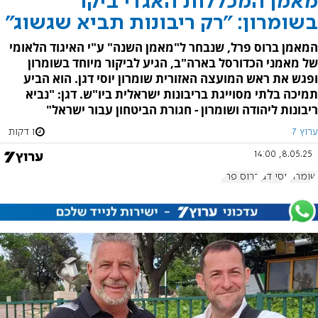
מאמן המכללות האגדי ביקר
בשומרון: "רק ריבונות תביא שגשוג"
המאמן ברוס פרל, שנבחר ל"מאמן השנה" ע"י האיגוד הלאומי
של מאמני הכדורסל בארה"ב, הגיע לביקור מיוחד בשומרון
ופגש את ראש המועצה האזורית שומרון יוסי דגן. הוא הביע
תמיכה בלתי מסוייגת בריבונות ישראלית ביו"ש. דגן: "נביא
ריבונות ליהודה ושומרון - חגורת הביטחון עבור ישראל"
ערוץ 7
1 דקות
8.05.25, 14:00
שומרון
יוסי דגן
ברוס פרל