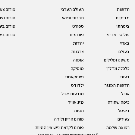
חדשות
העולם הערבי
פורום צע
מבזקים
תרבות ופנאי
פורום נשו
ביטחוני
ספורט
פורום בי
פוליטי-מדיני
פורומים
פורום בי
בארץ
יהדות
בעולם
צרכנות
משפט ופלילים
אופנה
כלכלה ונדל"ן
מוסיקה
דעות
פיוטקאסט
חדשות המגזר
ילדודס
אוכל
מודעות אבל
כיפה שחורה
מזג אוויר
דיגיטל
תגיות
צעירים
פורום הריון ולידה
רפואה שלמה
פורום לקראת נישואין וזוגיות