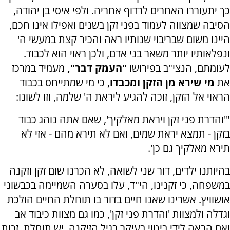
כך יתעוררו האחרים לרדוף אחריה. ולפי איסי בן יהודה,
הסיבה שמצווה לעמוד בפני זקן בשנים ואפילו אינו חכם,
היינו משום שבריבוי שנותיו ראה והכיר קצת במעשי ה'
ונפלאותיו יותר משאר בני אדם, ולכן ראוי הוא לכבוד.
לעומתם, הנצי"ב בפירושו
"העמק דבר",
מעמיד במרכז
את
מי שירא מן הזקן ומכבדו
, כי מי שמתייחס בכבוד
הראוי אל הזקן, זוכה להגיע ליראת ה' שלמה, וזו לשונו:
"'והדרת פני זקן ויראת מאלקיך', שאם אתה נוהג כבוד
בזקן - תמצא יראת שמים, ואם לא תירא מהם - אזי לא
תירא מאלקיך גם כן'.
בהיותנו ילדים, דור שני לשואה, לא הכרנו שום זקן וזקנה
במשפחה, כי זקנינו, הי"ד, עלו בסערה השמיימה בכבשוני
אושוויץ. אשרינו שאנו חיים בדור בו תוחלת החיים הולכת
וגדלה ולמצוות 'והדרת פני זקן', כמו גם מצוות כיבוד אב
ואם הבאה לידי ביטוי בעיקר בגיל הזיקנה, יש תוחלת, זכות