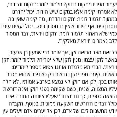
יעמוד מפניו ממקום רחוק? תלמוד לומר: 'תקום והדרת',
לא אמרתי קימה אלא במקום שיש הידור. יכול יהדרנו
בממון? תלמוד לומר: 'תקום והדרת', מה קימה שאין בה
חסרון כיס, אף הידור שאין בו חסרון כיס... יכול יעצים עיניו
כמי שלא ראהו? תלמוד לומר: 'תקום ויראת', דבר המסור
ללב נאמר בו 'ויראת מאלקיך'.
כל זאת מצד הרואה זקן, אך אומר רבי שמעון בן אלעזר,
באשר לזקן עצמו: מנין לזקן שלא יטריח? תלמוד לומר: 'זקן
ויראת'. הברייתא מלמדת אותנו אפוא מספר לימודים:
ראשית, קימה מפני זקן נדרשת רק כשניכר שהוא מכבד
אותו בכך, לכן אם הזקן לא נמצא בארבע אמותיו, לא חלה
עליו המצווה. שנית, כשם שקימה בפני הזקן אינה דורשת
הוצאה כספית, כך גם 'הידור' שעליו ציוותה התורה אינו
כולל דברים הדורשים השקעה ממונית. בנוסף, הקב"ה
יודע מחשבות ליבו של אדם, לכן אל יערים אדם ויעלים עין