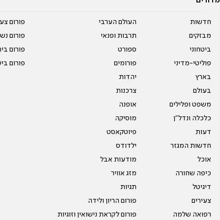
מדורים
חדשות
העולם הערבי
פורום צע
מבזקים
תרבות ופנאי
פורום נשו
ביטחוני
ספורט
פורום בי
פוליטי-מדיני
פורומים
פורום בי
בארץ
יהדות
בעולם
צרכנות
משפט ופלילים
אופנה
כלכלה ונדל"ן
מוסיקה
דעות
פיוטקאסט
חדשות המגזר
ילדודס
אוכל
מודעות אבל
כיפה שחורה
מזג אוויר
דיגיטל
תגיות
צעירים
פורום הריון ולידה
רפואה שלמה
פורום לקראת נישואין וזוגיות