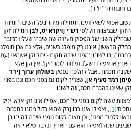
ימים, ורחובות העיר ימלאו ילדים וילדות משחקים
ברחובותיה' [ח' ד].
נשוב אפוא לשאלותינו, ותחילה מיהו 'בעל השיבה' ומיהו
ה'זקן' שבמצווה זו? לפי
רש"י [ויקרא יט, לב]
המילה 'זקן'
שבחלק השני של הפסוק מעידה שה'שיבה' שעליו מדובר
בחלק הראשון, איננו רק מופלג בשנים, אלא גם אכן מופלג
בחכמה, וזו לשונו: 'מפני שיבה תקום - יכול זקן אשמאי [עם
הארץ או אפילו רשע], תלמוד לומר 'זקן', אין זקן אלא
שקנה חכמה'. אבל להלכה נפסק
בשולחן ערוך [יו"ד
סימן רמד סעיף א]
, שצריך לקום גם בפני חכם וגם בפני
זקן שאינו בהכרח חכם, וזה לשונו:
'מצוות עשה לקום בפני כל חכם, אפילו אינו זקן אלא 'יניק
וחכים'
[1]
, ואפילו אינו רבו [רק שהוא גדול ממנו בחכמה
וראוי ללמוד ממנו], וכן מצוה לקום מפני שיבה דהיינו בן
שבעים שנה [אפילו הוא עם הארץ, ובלבד שלא יהיה