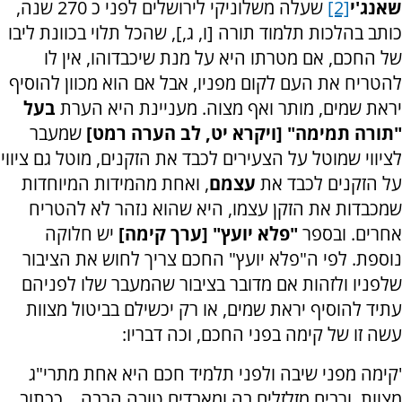
שאנג'י
[2]
שעלה משלוניקי לירושלים לפני כ 270 שנה,
כותב בהלכות תלמוד תורה [ו, ג,], שהכל תלוי בכוונת ליבו
של החכם, אם מטרתו היא על מנת שיכבדוהו, אין לו
להטריח את העם לקום מפניו, אבל אם הוא מכוון להוסיף
יראת שמים, מותר ואף מצוה. מעניינת היא הערת
בעל
"תורה תמימה" [ויקרא יט, לב הערה רמט]
שמעבר
לציווי שמוטל על הצעירים לכבד את הזקנים, מוטל גם ציווי
על הזקנים לכבד את
עצמם
, ואחת מהמידות המיוחדות
שמכבדות את הזקן עצמו, היא שהוא נזהר לא להטריח
אחרים. ובספר
"פלא יועץ" [ערך קימה]
יש חלוקה
נוספת. לפי ה"פלא יועץ" החכם צריך לחוש את הציבור
שלפניו ולזהות אם מדובר בציבור שהמעבר שלו לפניהם
עתיד להוסיף יראת שמים, או רק יכשילם בביטול מצוות
עשה זו של קימה בפני החכם, וכה דבריו:
'קימה מפני שיבה ולפני תלמיד חכם היא אחת מתרי"ג
מצוות, ורבים מזלזלים בה ומאבדים טובה הרבה... ככתוב