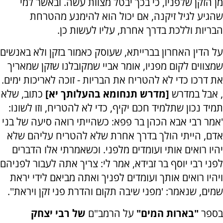
מן הזקן שלפניו, כי בכך יבטל מצוות עשה. ובאשר למי
שהגיע לגיל זיקנה, אם יכול הוא להימנע מהטרחת
הבריות וללכת בדרך אחרת, עליו לעשות כן.
על הדין האחרון בברייתא, שעוסק כאמור בזקן ולא באנשים
שמצווים לקום מפניו, אומר אביי שמקובלנו שזקן שמאריך
את דרכו כדי לא להטריח את הבריות - זוכה לאריכות ימים.
, אבל במדרש
[מדרש תנחומא בהעלותך יא]
כתוב, שלא
תמיד נכון שתלמיד חכם יקיף, כדי לא להטריח, וזו לשונו:
'אמר רבי אבא הכהן בר פפא: כשהייתי רואה סיעה של בני
אדם, הייתי הולך בדרך אחרת שלא להטריח עליהם שלא
יהיו רואים אותי ועומדים מלפני. וכשאמרתי אלו הדברים
לפני רבי יוסף בר זבידא, אמר לי: צריך אתה לעבור לפניהם
ויהיו רואים אותך ועומדים לפניך ואתה מביאם לידי יראת
שמים, שנאמר: 'מפני שיבה תקום והדרת פני זקן ויראת''.
בספר
"בארות המים"
על הרמב"ם
של רבי יצחק