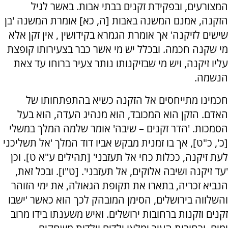
המצורעים, ובפקידת זקנים בבתי אבות. באשר לגיל
הזקנה, אמנם המשנה באבות [ה, כא] אומרת המשנה 'בן
שישים לזיקנה' אך אומרת הגמרא בקידושין , אין זקן אלא
מי שקנה חכמה. ובכלל יש מי אשר כבר בצעירותו קופצת
עליו זיקנה, ויש מי שבזיקנותו נותר צעיר ברוחו עד צאת
הנשמה.
חכמינו מתייחסים אל הזקנה כשיא בהתפתחותו של
האדם. הזקן הוא המכובד, הוא מנהיג העדה, הוא בעל
הסמכות. 'הדר זקנים – שיבה' אומר שלמה המלך במשלי
[כ', כ"ט], אך בו זמנית מבקש אביו דוד המלך 'אל תשליכני
לעת זיקנה, ככלות כחי אל תעזבני' [תהילים ע"א ט]. וכן
'עד זיקנה ושיבה אלוקים, אל תעזבני'. [ט"ו]. ובכל זאת,
הנביא זכריה, בתארו את תקופת הגאולה, את ימי הזוהר
והשלווה בירושלים, הסימן המובהק לכך הוא כאשר 'ישבו
זקנים וזקנות ברחובות ירושלים. ואיש משענתו בידו מרוב