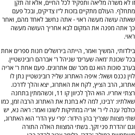
זו לא משרה מליאה ותפקיד לכל החיים, אלא זה תקן
מתחלף. העולם מתקיים בזכות ל"ו צדיקים, ובכל פעם
שאתה עושה מעשה ראוי - אתה נחשב לאחד מהם, ואחר
כך אתה מפנה את המקום לבא אחריך העושה מעשה
ראוי.
בילדותי, המשיך ואמר, הייתה בירושלים חנות ספרים אחת
בכל שכונת 'מאה שערים' שניהל ר' אברהם רובינשטיין.
בערב סוכות הוא גם מכר שם אתרוגים. פעם אחת ר' אריה
לוין נכנס ושאל: איפה האתרוג שלי? רובינשטיין נתן לו
אתרוג, הרב הציץ, לקח את האתרוג, יצא והלך לדרכו.
רצתי אחריו. הוא הלך לכיוון קו 11, וכשהמתין בתחנה
שאלתיו: 'רבינו, למה לא בחנת את האתרוג הרבה זמן, כמו
כולם? ענה לי ר' אריה במתיקות לשונו ואמר: ראה נא, יש
שתי מצוות שצריך בהן הידור: 'פרי עץ הדר' הוא האתרוג,
וגם 'והדרת פני זקן'. בשתי המצוות האלה התורה