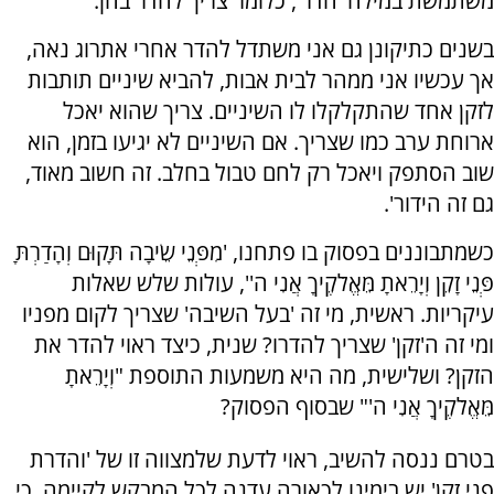
משתמשת במילה 'הדר', כלומר צריך להדר בהן.
בשנים כתיקונן גם אני משתדל להדר אחרי אתרוג נאה,
אך עכשיו אני ממהר לבית אבות, להביא שיניים תותבות
לזקן אחד שהתקלקלו לו השיניים. צריך שהוא יאכל
ארוחת ערב כמו שצריך. אם השיניים לא יגיעו בזמן, הוא
שוב הסתפק ויאכל רק לחם טבול בחלב. זה חשוב מאוד,
גם זה הידור'.
כשמתבוננים בפסוק בו פתחנו, 'מִפְּנֵי שֵׂיבָה תָּקוּם וְהָדַרְתָּ
פְּנֵי זָקֵן וְיָרֵאתָ מֵּאֱלֹקֶיךָ אֲנִי ה'', עולות שלש שאלות
עיקריות. ראשית, מי זה 'בעל השיבה' שצריך לקום מפניו
ומי זה ה'זקן' שצריך להדרו? שנית, כיצד ראוי להדר את
הזקן? ושלישית, מה היא משמעות התוספת "וְיָרֵאתָ
מֵּאֱלֹקֶיךָ אֲנִי ה'" שבסוף הפסוק?
בטרם ננסה להשיב, ראוי לדעת שלמצווה זו של 'והדרת
פני זקן' יש בימינו לכאורה עדנה לכל המבקש לקיימה, כי