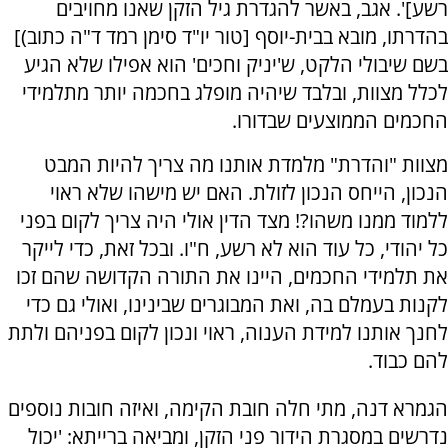
רשע]'. אגב, באשר להגדרת גיל הזקן שאנו מחויבים
בהדרתו, מובא בבית-יוסף [טור יו"ד סימן רמד ד"ה כתוב)]
בשם שיבולי הלקט, ש'יניק וחכים' הוא אפילו שלא הגיע
לכלל מצוות, ובלבד שיהיה מופלג בחכמה יותר מתלמידי
החכמים הממוצעים שבדורו.
מצוות "והדרת" מלמדת אותנו מה צריך להיות המבט
הנכון, הייחס הנכון לזולת. האם יש מישהו שלא ראוי
ללמוד ממנו משהו?! מצד הדין אולי היה צריך לקום בפני
כל יהודי, כל עוד הוא לא רשע, ח"ו. ובכל זאת, כדי לייקר
את תלמידי החכמים, היינו את התורה הקדושה שהם זכו
לקנות בעמלם בה, ואת המבוגרים שבינינו, ואולי גם כדי
לחנך אותנו למידת הענוה, ראוי ונכון לקום בפניהם ולתת
להם כבוד.
הגמרא דנה, מתי חלה חובת הקימה, ואיזה חובות נוספים
נדרשים במסגרת הידור פני הזקן, ומביאה ברייתא: 'יכול