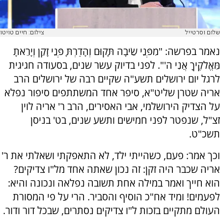
שלום וסרטייל
צילום: חיים טויטו
נאמר בפרשה: "מִפְּנֵי שֵׂיבָה תָּקוּם וְהָדַרְתָּ פְּנֵי זָקֵן וְיָרֵאתָ
מֵּאֱלֹקֶיךָ אֲנִי ה'". לפני בדיוק עשר שנים, בסעודה חגיגית
לרגל יום ירושלים תשע"ה שקיים רבה של ירושלים הרב
אריה שטרן שליט"א, סיפר אחד המשתתפים סיפור נפלא
על הצדיק הירושלמי, אבי האסירים, הרב ר' אריה לוין
זצ"ל, שנפטר לפני חמישים ותשע שנים, בט' בניסן
תשכ"ט.
וכך אמר: פעם, כשהייתי ילד, לא התאפקתי ושאלתי את ר'
אריה שכבר היה זקן: זה נכון שאתה אחד מל"ו צדיקים?
הוא חייך ואמר במילה אחת תשובה נפלאה ונכונה והיא:
לפעמים! ומיד אח"כ הוסיף והסביר. הרי על פי המסורת
העולם מתקיים בזכות ל"ו צדיקים נסתרים, שבכל דור ודור.