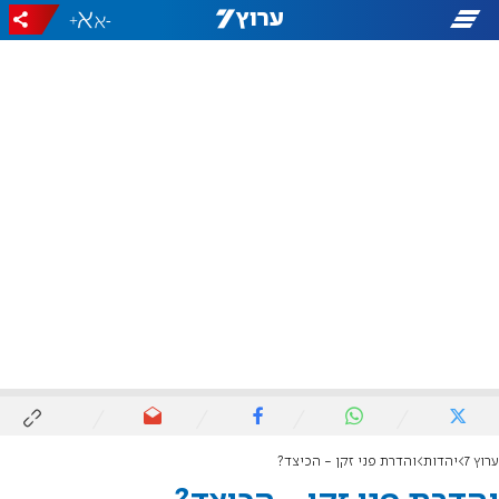
+
-
ערוץ 7
יהדות
והדרת פני זקן - הכיצד?