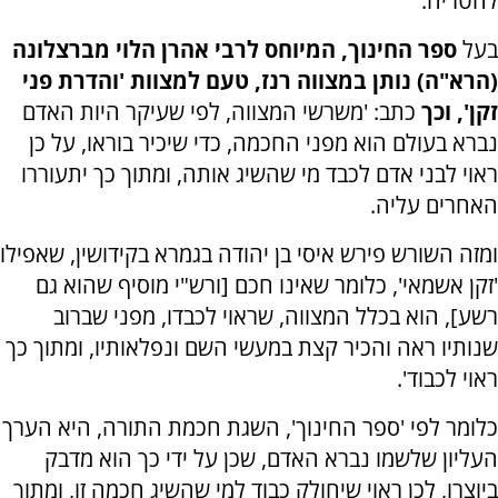
להטריח.
בעל
ספר החינוך, המיוחס לרבי אהרן הלוי מברצלונה
(הרא"ה) נותן במצווה רנז, טעם למצוות 'והדרת פני
זקן', וכך
כתב: 'משרשי המצווה, לפי שעיקר היות האדם
נברא בעולם הוא מפני החכמה, כדי שיכיר בוראו, על כן
ראוי לבני אדם לכבד מי שהשיג אותה, ומתוך כך יתעוררו
האחרים עליה.
ומזה השורש פירש איסי בן יהודה בגמרא בקידושין, שאפילו
'זקן אשמאי', כלומר שאינו חכם [ורש"י מוסיף שהוא גם
רשע], הוא בכלל המצווה, שראוי לכבדו, מפני שברוב
שנותיו ראה והכיר קצת במעשי השם ונפלאותיו, ומתוך כך
ראוי לכבוד'.
כלומר לפי 'ספר החינוך', השגת חכמת התורה, היא הערך
העליון שלשמו נברא האדם, שכן על ידי כך הוא מדבק
ביוצרו, לכן ראוי שיחולק כבוד למי שהשיג חכמה זו, ומתוך