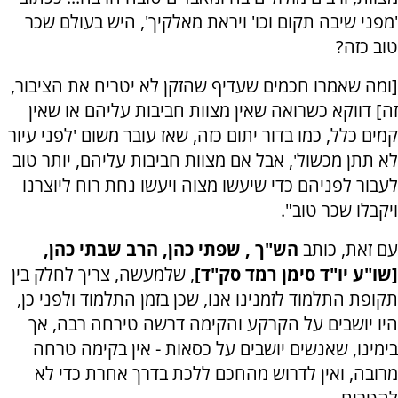
'מפני שיבה תקום וכו' ויראת מאלקיך', היש בעולם שכר
טוב כזה?
[ומה שאמרו חכמים שעדיף שהזקן לא יטריח את הציבור,
זה] דווקא כשרואה שאין מצוות חביבות עליהם או שאין
קמים כלל, כמו בדור יתום כזה, שאז עובר משום 'לפני עיור
לא תתן מכשול', אבל אם מצוות חביבות עליהם, יותר טוב
לעבור לפניהם כדי שיעשו מצוה ויעשו נחת רוח ליוצרנו
ויקבלו שכר טוב".
עם זאת, כותב
הש"ך , שפתי כהן, הרב שבתי כהן,
[שו"ע יו"ד סימן רמד סק"ד]
, שלמעשה, צריך לחלק בין
תקופת התלמוד לזמנינו אנו, שכן בזמן התלמוד ולפני כן,
היו יושבים על הקרקע והקימה דרשה טירחה רבה, אך
בימינו, שאנשים יושבים על כסאות - אין בקימה טרחה
מרובה, ואין לדרוש מהחכם ללכת בדרך אחרת כדי לא