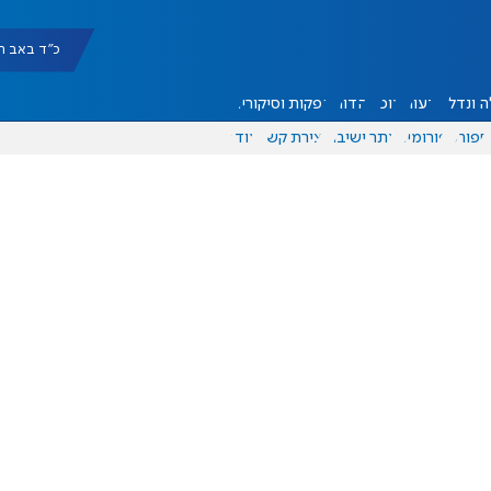
כ"ד באב תשפ"ו |
 ונדל"ן
דעות
אוכל
יהדות
הפקות וסיקורים
ספורט
פורומים
אתר ישיבה
יצירת קשר
עוד