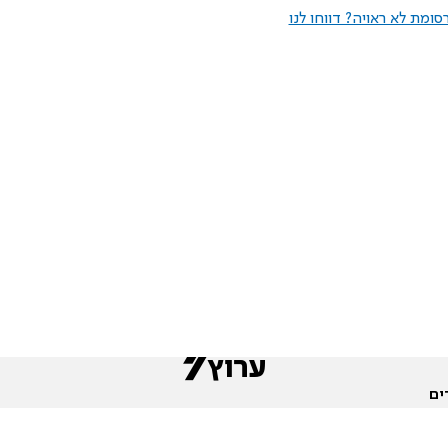
ומת לא ראויה? דווחו לנו
ים
שות
חדשות המגזר
פורומים
תגי