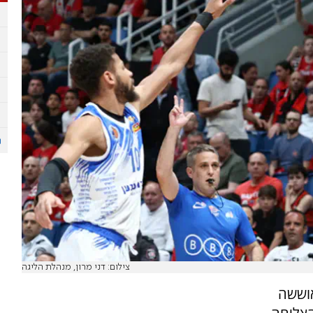
צילום: דני מרון, מנהלת הליגה
אוששה