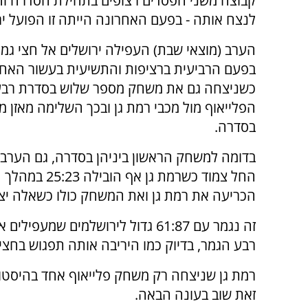
קבוצה משני הפסדים רצופים בתחילת הסדרה ו
לנצח אותה - בפעם האחרונה הייתה זו הפועל יר
הערב (מוצאי שבת) העפילה ירושלים אל חצי גמר
בפעם הרביעית ברציפות והתשיעית בעשור האחרו
כשניצחה גם את משחק מספר שלוש בסדרת רבע
הפלייאוף מול מכבי רמת גן ובכך השלימה מאזן מ
בסדרה.
בדומה למשחק הראשון ביניהן בסדרה, גם הער
החל צמוד כשרמ
הכריעה את רמת גן ואת המשחק כולו כשאלה יצאו לריצת 13:39 ממנה רמת גן לא
זה נגמר עם 61:87 גדול לירושלמים 
רבע הגמר, בדיוק כמו היריבה אותה תפגוש בחצי 
זאת שוב בעונה הבאה.