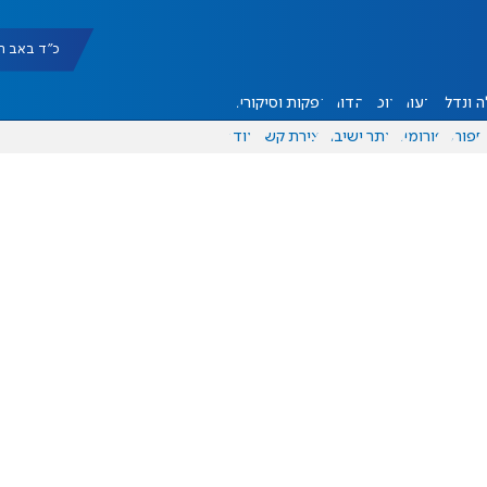
כ"ד באב תשפ"ו |
 ונדל"ן
דעות
אוכל
יהדות
הפקות וסיקורים
ספורט
פורומים
אתר ישיבה
יצירת קשר
עוד