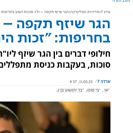
מצב תורני
ערוץ 7
מדיניות ופוליטיקה
הגר שיזף תקפה – ח"כ סוכות השיב בחריפות: 
הגר שיזף תקפה – ח
בחריפות: "זכות הי
חילופי דברים בין הגר שיזף ליו"
סוכות, בעקבות כניסת מתפללים 
ערוץ 7
11.05.25, 9:37
הארץ
צבי סוכות
קבר יהושוע בן נון