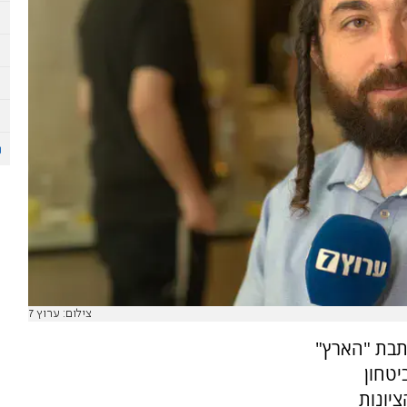
צילום: ערוץ 7
תבת "הארץ"
יטחון
ציונות