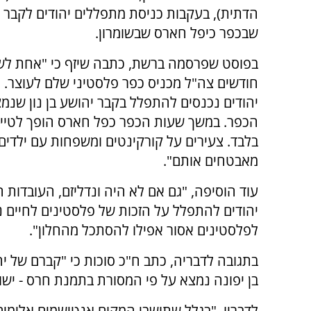
הדתית), בעקבות כניסת מתפללים יהודים לקבר יה
שבכפר כיפל חארס שבשומרון.
בפוסט שפרסמה ברשת, כתבה שיזף כי "אחת ל
חודשים צה"ל מכניס כפר פלסטיני שלם לעוצר. 
יהודים נכנסים להתפלל בקבר יהושע בן נון שנמ
הכפר. במשך שעות הכפר כפל חארס הופך לטייל
בלבד. צעירים על קורקינטים ומשפחות עם ילדים ה
מאבטחים אותם".
עוד הוסיפה, "גם אם לא היה ונדליזם, העובדות 
יהודים להתפלל על הזכות של פלסטינים לחיים נו
לפלסטינים אסור אפילו להסתכל מהחלון".
בתגובה לדבריה, כתב ח"כ סוכות כי "קברם של יה
בן יפונה נמצא על פי המסורת בתמנת חרס - ישו
לדבריו, "בגלל שתושבי המקום אנטישמים אלימים