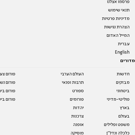
פרסמו אצלנו
תנאי שימוש
מדיניות פרטיות
הצהרת נגישות
המייל האדום
עברית
English
מדורים
חדשות
העולם הערבי
פורום צע
מבזקים
תרבות ופנאי
פורום נשו
ביטחוני
ספורט
פורום בי
פוליטי-מדיני
פורומים
פורום בי
בארץ
יהדות
בעולם
צרכנות
משפט ופלילים
אופנה
כלכלה ונדל"ן
מוסיקה