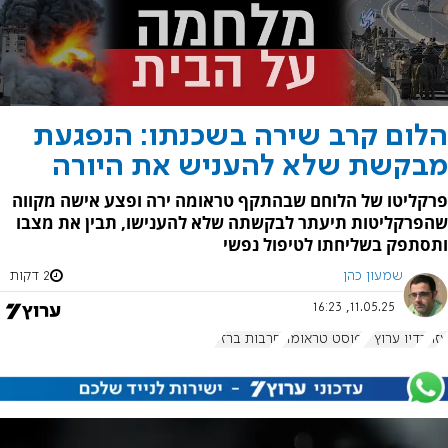
הלום קרב שירה בשכנתו: הנפגעת
מבקשת שלא להעניש את היורה
פרקליטו של הלוחם שבהתקף טראומה ירה ופצע אישה מקווה
שהפרקליטות תיעתר לבקשתה שלא להענישו, תבין את מצבו
ותסתפק בשליחתו לטיפול נפשי
שמעון כהן
2 דקות
11.05.25, 16:23
עזה
רדיו ערוץ 7
פוסט טראומה
חרבות ברזל