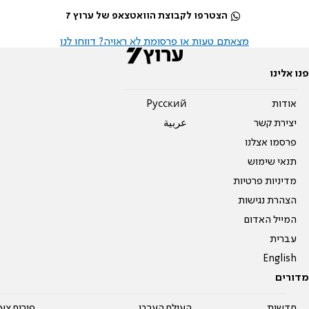
הצטרפו לקבוצת הוואטצאפ של ערוץ 7
מצאתם טעות או פרסומת לא ראויה? דווחו לנו
פנו אלינו
אודות
Pусский
יצירת קשר
عربية
פרסמו אצלנו
תנאי שימוש
מדיניות פרטיות
הצהרת נגישות
המייל האדום
עברית
English
מדורים
חדשות
העולם הערבי
פורום צע