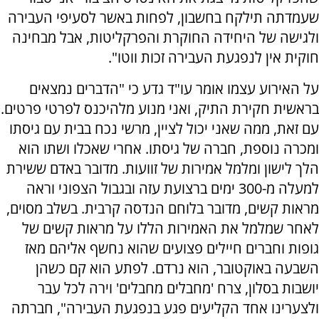
שעמדתה תילקח בחשבון, לפחות באשר לסעיפי העבירה
ולגישה של היחידה החוקרת והפרקליטות, אבל מבחינה
חוקית אין לנפגעת העבירה זכות ווטו".
על האירוע עצמו אומר עו"ד גדע כי "הדברים נמצאים
בראשית חקירת התיק, ואני מנוע מלהיכנס לפרטי פרטים.
עם זאת, ממה שאני יכול לציין, מרשי נכח בבית עם גיסתו
ומכרה נוספת, חברה של גיסתו. אחרי שאכלו ושתו הוא
הלך לישון ומלמל אמירות של זוועות. מדובר באדם ששירת
למעלה מ-300 ימים ברצועת עזה ובגבול הצפוני וראה
מראות קשים, מדובר בלוחם הנדסה קרבית. בשלב מסוים,
לאחר שמלמל את האמירות הללו על מראות קשים של
גופות וחברים חיילים פצועים שהוא נחשף אליהם מאז
השבעה באוקטובר, הוא נרדם. לפתע הוא קם כשהן
יושבות בסלון, צרח 'מחבלים מחבלים' וירה לכל עבר
ולצערינו אחד הקליעים פגע בנפגעת העבירה", חברתה