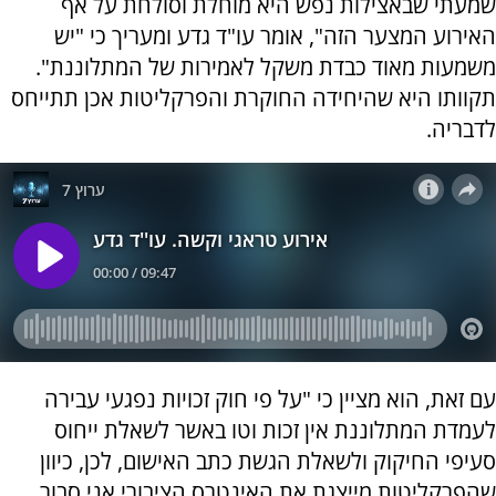
שמעתי שבאצילות נפש היא מוחלת וסולחת על אף
האירוע המצער הזה", אומר עו"ד גדע ומעריך כי "יש
משמעות מאוד כבדת משקל לאמירות של המתלוננת".
תקוותו היא שהיחידה החוקרת והפרקליטות אכן תתייחס
לדבריה.
עם זאת, הוא מציין כי "על פי חוק זכויות נפגעי עבירה
לעמדת המתלוננת אין זכות וטו באשר לשאלת ייחוס
סעיפי החיקוק ולשאלת הגשת כתב האישום, לכן, כיוון
שהפרקליטות מייצגת את האינטרס הציבורי אני סבור