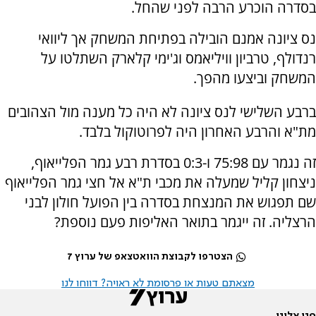
בסדרה הוכרע הרבה לפני שהחל.
נס ציונה אמנם הובילה בפתיחת המשחק אך ליוואי
רנדולף, טרביון וויליאמס וג'ימי קלארק השתלטו על
המשחק וביצעו מהפך.
ברבע השלישי לנס ציונה לא היה כל מענה מול הצהובים
מת"א והרבע האחרון היה לפרוטוקול בלבד.
זה נגמר עם 75:98 ו-0:3 בסדרת רבע גמר הפלייאוף,
ניצחון קליל שמעלה את מכבי ת"א אל חצי גמר הפלייאוף
שם תפגוש את המנצחת בסדרה בין הפועל חולון לבני
הרצליה. זה ייגמר בתואר האליפות פעם נוספת?
הצטרפו לקבוצת הוואטצאפ של ערוץ 7
מצאתם טעות או פרסומת לא ראויה? דווחו לנו