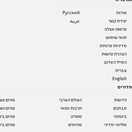
פנו אלינו
אודות
Pусский
יצירת קשר
عربية
פרסמו אצלנו
תנאי שימוש
מדיניות פרטיות
הצהרת נגישות
המייל האדום
עברית
English
מדורים
חדשות
העולם הערבי
פורום צע
מבזקים
תרבות ופנאי
פורום נשו
ביטחוני
ספורט
פורום בי
פוליטי-מדיני
פורומים
פורום בי