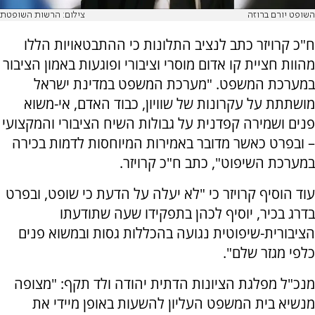
השופט יורם ברוזה
צילום: הרשות השופטת
ח"כ קרויזר כתב לנציב התלונות כי ההתבטאויות הללו
מהוות חציית קו אדום מוסרי וציבורי ופוגעות באמון הציבור
במערכת המשפט. "מערכת המשפט במדינת ישראל
מושתתת על עקרונות של שוויון, כבוד האדם, אי-משוא
פנים ושמירה קפדנית על גבולות השיח הציבורי והמקצועי
– ובפרט כאשר מדובר באמירות המיוחסות לדמות בכירה
במערכת השיפוט", כתב ח"כ קרויזר.
עוד הוסיף קרויזר כי "לא יעלה על הדעת כי שופט, ובפרט
בדרג בכיר, יוסיף לכהן בתפקידו שעה שתודעתו
הציבורית-שיפוטית נגועה בהכללות גסות ובמשוא פנים
כלפי מגזר שלם".
מנכ"ל מפלגת הציונות הדתית יהודה ולד תקף: "‏מצופה
מנשיא בית המשפט העליון להשעות באופן מיידי את