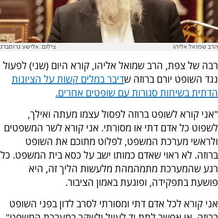
הרב שמואל אליהו
צילום: אלישע גרוסברג
רבה של צפת, הרב שמואל אליהו, קורא היום (שני) לפעול
נגד השופט יורם ברוזה ש
דיבר במלים קשות על הציונות
הדתית בשיחות סגורות עם שופטים אחרים.
"אני קורא לשופט ברוזה לפסול עצמו מעתה ואילך,
לשפוט כל אדם דתי או מסורתי. אני קורא לשר המשפטים
ולראשי מערכת המשפט, לפלוט מתוכם את השופט
ברוזה. לא ראוי שאדם כמותו ישב על כסא בית המשפט. כל
רגע שהמערכת מתמהמהת מלעשות הליך זה, היא
פושעת בתפקידה, ופוגעת באמון הציבור.
אני קורא לכל אדם דתי ומסורתי לסרב לדון בפני השופט
ברוזה. אי אפשר לתת יד לעוול ולשקר במערכת המשפט",