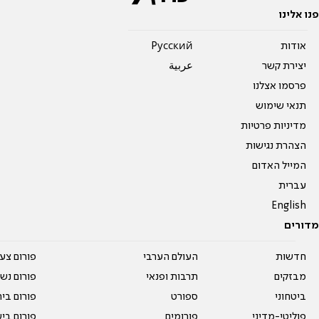
פנו אלינו
אודות
Pусский
יצירת קשר
عربية
פרסמו אצלנו
תנאי שימוש
מדיניות פרטיות
הצהרת נגישות
המייל האדום
עברית
English
מדורים
חדשות
העולם הערבי
פורום צע
מבזקים
תרבות ופנאי
פורום נשו
ביטחוני
ספורט
פורום בי
פוליטי-מדיני
פורומים
פורום בי