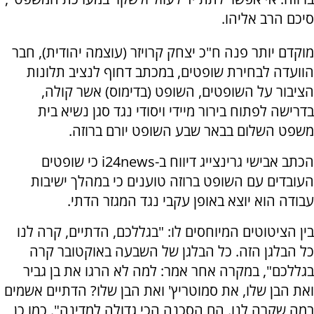
סיכם הרב אליהו.
מוקדם יותר פנה ח"כ יצחק קרויזר (עוצמה יהודית), חבר
הוועדה לבחירת שופטים, במכתב דחוף לנציב תלונות
הציבור על השופטים, השופט (בדימוס) אשר קולה,
בדרישה לפתוח בירור מיידי ויסודי נגד סגן נשיא בית
משפט השלום בבאר שבע השופט יורם ברוזה.
הכתב אבישי גרינצייג דיווח ב-i24news כי שופטים
העובדים עם השופט ברוזה טוענים כי במהלך ישיבות
עבודה הוא יוצא באופן עקבי נגד המגזר הדתי.
בין הציטוטים המיוחסים לו: "בגללכם, הדתיים, קרה לנו
כל הבלגן הזה. כל הבלגן של השבעה באוקטובר קרה
בגללכם", במקרה אחר אמר: למה לא הרגו את בן גביר
ואת הבן שלו, את סמוטריץ' ואת הבן שלו? הדתיים אשמים
במה שקרה לנו. הם הסכנה הכי גדולה למדינה". כמו כן