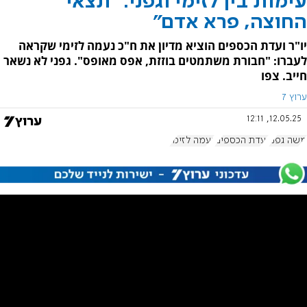
עימות בין לזימי וגפני: "תצאי
החוצה, פרא אדם"
יו"ר ועדת הכספים הוציא מדיון את ח"כ נעמה לזימי שקראה
לעברו: "חבורת משתמטים בוזזת, אפס מאופס". גפני לא נשאר
חייב. צפו
ערוץ 7
12.05.25, 12:11
משה גפני
ועדת הכספים
נעמה לזימי