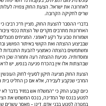
עונש מינימום למציתים, בעקבות גל השריפות ש
לאחרונה את ישראל. הצעת החוק צפויה לעלות לד
שרים לחקיקה הקרובה.
בדברי ההסבר להצעת החוק, מציין ח"כ רביבו כי 
האחרונות מתרבים מקרים של הצתת נכסי ציבור,
ושמורות טבע על רקע לאומני. המציתים מנצלים
שבביצוע ההצתה ואת הקושי באיתור הפושע וב
ומשתמשים בהצתה כאמצעי להבעת התנגדות למ
ומוסדותיה. פגיעת ההצתה רעה וחמורה שכן היא 
שבהצתות אלו אין בהכרח פגיעה בנפש, יש לראו
הצעת החוק מציעה תיקון לסעיף לחוק העונשין 
המרבי שנקבע לעבירה, אלא אם כן החליט בית ה
כיום קובע החק כי "המשלח אש במזיד בדבר לא 
לפגוע בנכס של המדינה, בנכס המשמש את הציב
במטרה לפגוע בבני אדם, דינו – מאסר עשרים שנ