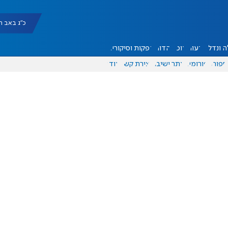
כ"ג באב תשפ"ו |
 ונדל"ן
דעות
אוכל
יהדות
הפקות וסיקורים
ספורט
פורומים
אתר ישיבה
יצירת קשר
עוד