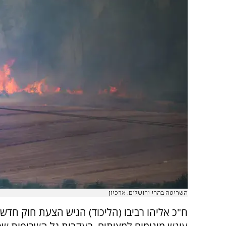
השריפה בהרי ירושלים. ארכיון
ח"כ אליהו רביבו (הליכוד) הגיש הצעת חוק חדש