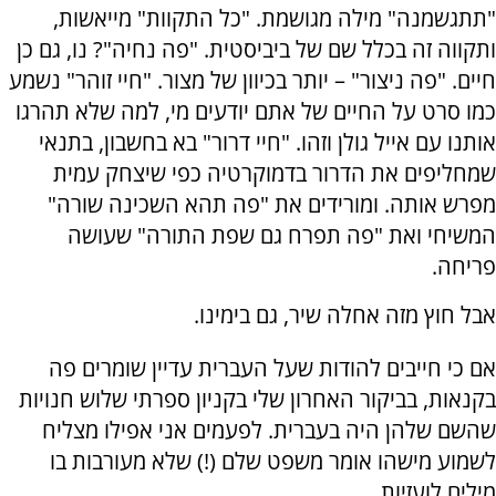
"תתגשמנה" מילה מגושמת. "כל התקוות" מייאשות,
ותקווה זה בכלל שם של ביביסטית. "פה נחיה"? נו, גם כן
חיים. "פה ניצור" – יותר בכיוון של מצור. "חיי זוהר" נשמע
כמו סרט על החיים של אתם יודעים מי, למה שלא תהרגו
אותנו עם אייל גולן וזהו. "חיי דרור" בא בחשבון, בתנאי
שמחליפים את הדרור בדמוקרטיה כפי שיצחק עמית
מפרש אותה. ומורידים את "פה תהא השכינה שורה"
המשיחי ואת "פה תפרח גם שפת התורה" שעושה
פריחה.
אבל חוץ מזה אחלה שיר, גם בימינו.
אם כי חייבים להודות שעל העברית עדיין שומרים פה
בקנאות, בביקור האחרון שלי בקניון ספרתי שלוש חנויות
שהשם שלהן היה בעברית. לפעמים אני אפילו מצליח
לשמוע מישהו אומר משפט שלם (!) שלא מעורבות בו
מילים לועזיות.