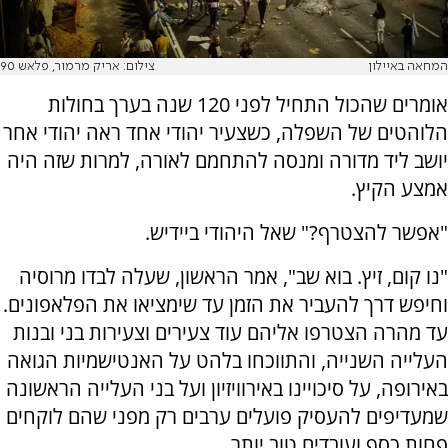
המחאה באיילון
צילום: אריק מרמור, פלאש 90
אומרים שהכול התחיל לפני 120 שנה בערך בחולות
הלוהטים של השפלה, כשצעיר יהודי אחד ראה יהודי אחר
יושב ליד מדורה ומנסה להתחמם לאורה, למרות שזה היה
אמצע הקיץ.
"אפשר להצטרף?" שאל היהודי ביידיש.
"נו קום, זיץ. בוא שב", אמר הראשון, שעלה לבדו מרוסיה
וחיפש דרך להעביר את הזמן עד שימציאו את הפלאפונים.
עד מהרה הצטרפו אליהם עוד צעירים וצעירות בני ובנות
העלייה השנייה, והתווכחו בלהט על האנטישמיות הגואה
באירופה, על סיכויינו באירוויזיון ועל בני העלייה הראשונה
שמעדיפים להעסיק פועלים ערבים רק מפני שהם לוקחים
פחות כסף ועובדים טוב יותר.