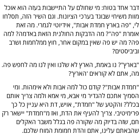
דבר אחד בטוח: מי שחולם על התיישבות בעזה הוא אוכל
מוות משיחי שבוגד בערכי הציונות. וגם השיר הזה, תסלחו
לי, "פה בארץ חמדת אבות", אידיוטי לגמרי. מה זאת
אומרת "פה"? מה הדבקות החולנית הזאת באדמה? למה
פה? מה יש פה שאין במקום אחר, חוץ ממלחמות ושרב
וביביסטים?
"בארץ"? נו באמת, הארץ לא שלנו ואין לנו מה לחפש פה.
מה, אתם לא קוראים 'הארץ'?
"חמדת אבות"? קודם כול למה אבות ולא אימהות. ומי
הסמיך אתכם להגדיר מי אבא, מי אמא ולמה צריך אותם
בכלל? והקטע של "חמדת", אויש, דת היא עניין כל כך
פרימיטיבי. צריך להעיף את הדת, ואז מ"חמדת" יישאר רק
חם, שזה בדיוק מה שקורה פה בגלל משבר האקלים
שהבאתם עלינו, אתם והדת חמומת המוח שלכם.