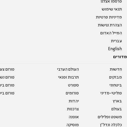
פרסמו אצלנו
תנאי שימוש
מדיניות פרטיות
הצהרת נגישות
המייל האדום
עברית
English
מדורים
חדשות
העולם הערבי
פורום צע
מבזקים
תרבות ופנאי
פורום נשו
ביטחוני
ספורט
פורום בי
פוליטי-מדיני
פורומים
פורום בי
בארץ
יהדות
בעולם
צרכנות
משפט ופלילים
אופנה
כלכלה ונדל"ן
מוסיקה