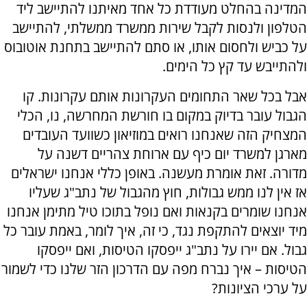
המדינה בהחלט מעודדת כל אחד מאיתנו להתיישב ליד
הטלפון ולנסות לקבל שירות ממשרד ממשלתי, להתיישב
על כביש ולחסום אותו, או סתם להתיישב בתחנת אוטובוס
ולהתייבש עד קץ כל הימים.
אבל בכל שאר התחומים העקרונות אותם עקרונות. קו
הגבול עובר בדיוק במקום בו חורשת המחרשה, נו, הכלי
המצחיק הזה שאנחנו רואים במוזיאון כשוועד העובדים
מארגן למשרד יום כיף עם ארוחת צהריים דשנה על
מדורה. זאת אומרת מעשנה. באופן כללי אנחנו ישראלים
אז אין לנו ממש גבולות, חוץ מהגבול של נתב"ג שעליו
אנחנו שומרים בקנאות ואם נופל בתוכו טיל מתימן אנחנו
מיד יוצאים להתקפת נגד, כי זה, איך לומר, באמת עובר כל
גבול. אם יירו על נתב"ג ייפסקו הטיסות, ואם ייפסקו
הטיסות – איך נברח מפה עם הדרכון הזר שלנו כדי לשמור
על ערכי הציונות?