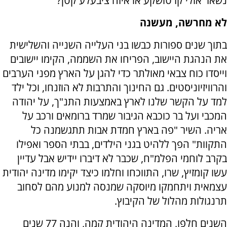
נשאר אולי קרטושקע או איזה ציבעלע קטן?"
לא מחרשה, מעשנה
בתוך שנים ספורות כבשו בני העלייה השנייה והשלישית
את הנהגת היישוב, הפריחו את השממה, הקימו יישובים
וייסדו כוח צבאי מאולתר כדי להגן על הארץ מפני הערבים
והרוויזיוניסטים. גם החינוך והתרבות לא הוזנחו, וכל ילד
למד על הקשר שלנו לארץ באמצעות התנ"ך, על יהודה
המכבי ועל בר כוכבא הגיבור שמרד ברומאים ורכב על
אריה. השיר "פה בארץ חמדת אבות תתגשמנה כל
התקוות" הפך ללהיט בגני הילדים, בבתי הספר ואפילו
בקרב לוחמי הפלמ"ח, שכבר לא דיברו יידיש אבל עדיין
עשו קומזיץ, שרו, התווכחו וחלמו כיצד יקימו מדינה יהודית
עצמאית ויתחמקו מיוסקה שמנסה למנוע מהם לסחוב
תרנגולות מהלול של הקיבוץ.
השנים חלפו, המדינה היהודית קמה, והנה 77 שנים