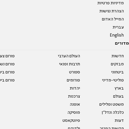
מדיניות פרטיות
הצהרת נגישות
המייל האדום
עברית
English
מדורים
חדשות
העולם הערבי
פורום צע
מבזקים
תרבות ופנאי
פורום נשו
ביטחוני
ספורט
פורום בי
פוליטי-מדיני
פורומים
פורום בי
בארץ
יהדות
בעולם
צרכנות
משפט ופלילים
אופנה
כלכלה ונדל"ן
מוסיקה
דעות
פיוטקאסט
חדשות המגזר
ילדודס