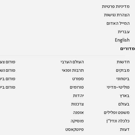
מדיניות פרטיות
הצהרת נגישות
המייל האדום
עברית
English
מדורים
חדשות
העולם הערבי
פורום צע
מבזקים
תרבות ופנאי
פורום נשו
ביטחוני
ספורט
פורום בי
פוליטי-מדיני
פורומים
פורום בי
בארץ
יהדות
בעולם
צרכנות
משפט ופלילים
אופנה
כלכלה ונדל"ן
מוסיקה
דעות
פיוטקאסט